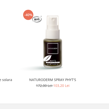
-40%
-30%
e solara
NATURODERM SPRAY PHYT'S
Fluid BI
172,00 Lei
103,20 Lei
2