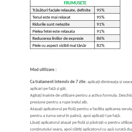
FRUMUSETE
Trăsături faciale relaxate, definite
95%
Tenul este mai relaxat
95%
Ridurile sunt netezite
91%
Pielea fetei este relaxata
91%
Reducerea liniilor de expresie
86%
Piele cu aspect vizibil mai tânăr
82%
Mod utilizare :
Ca tratament intensiv de 7 zile
: aplicați dimineața și sear
aplicari pe față și gât.
Agitați înainte de utilizare pentru a activa formula. Deschi
presiune pentru a rupe inelul alb.
Atașați aplicatorul pe fiolă pentru a facilita aplicarea serul
pentru a turna serul în palmă, apoi aplicați-l pe față.
Lăsați aplicatorul atașat pe fiolă și păstrați-o pentru utiliza
conținutului seara, apoi clătiți aplicatorul cu apă curată du