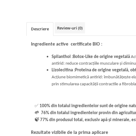
Review-uri
(0)
Descriere
Ingrediente active certificate BIO
:
Spilanthol :Botox-Like de origine vegetală
Ac
antirid: reduce contracțiile musculare și diminu
Lizolecitina :Proteina de origine vegetală, ob
Acțiune biomimetică antirid: îmbunătățește elas
prin stimularea capacității contractile a fibrobla
✅
100% din totalul ingredientelor sunt de origine nat
🌱
76% din totalul ingredientelor provin din agricultu
🍃
77% din produsul total, exclusiv apă și minerale, es
Rezultate vizibile de la prima aplicare