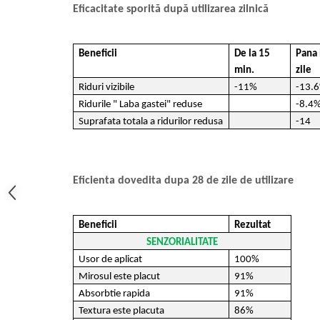
Eficacitate sporită după utilizarea zilnică
Beneficii
De la 15
Pana 
min.
zile
Riduri vizibile
-11%
-13.
Ridurile " Laba gastei" reduse
-8.4
Suprafata totala a ridurilor redusa
-14
Eficienta dovedita dupa 28 de zile de utilizare
Beneficii
Rezultat
SENZORIALITATE
Usor de aplicat
100%
Mirosul este placut
91%
Absorbtie rapida
91%
Textura este placuta
86%