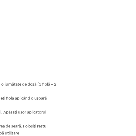
a o jumătate de doză (1 fiolă = 2
deți fiola aplicând o ușoară
ui. Apăsați ușor aplicatorul
rea de seară. Folosiți restul
pă utilizare