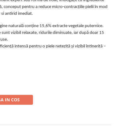
ament expert sub formă de fiole, îmbogățit cu ingrediente
lă, conceput pentru a reduce micro-contracțiile pielii în mod
si antirid imediat.
gine naturală conține 15,6% extracte vegetale puternice.
e sunt vizibil relaxate, ridurile diminuate, iar după doar 15
duse.
iență intensă pentru o piele netezită și vizibil întinerită –
A IN COS