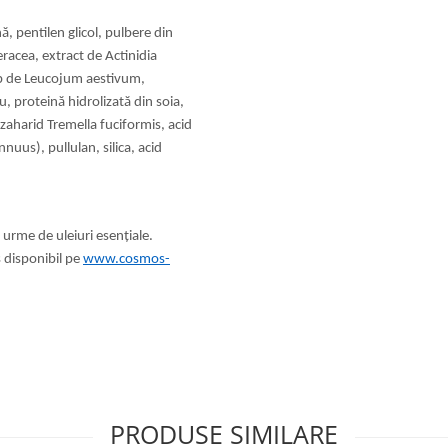
, pentilen glicol, pulbere din
racea, extract de Actinidia
lb de Leucojum aestivum,
u, proteină hidrolizată din soia,
zaharid Tremella fuciformis, acid
nuus), pullulan, silica, acid
 urme de uleiuri esențiale.
 disponibil pe
www.cosmos-
PRODUSE SIMILARE