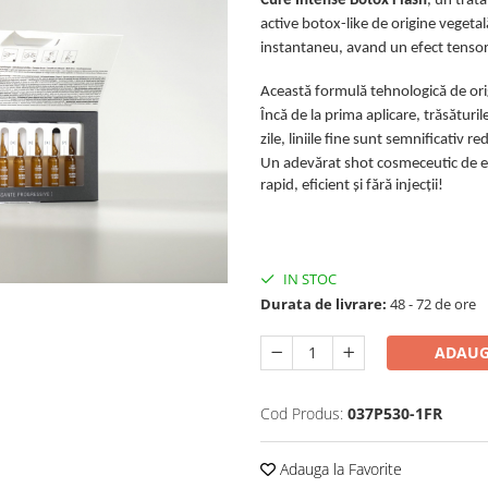
Cure Intense Botox Flash
, un trat
active botox-like de origine vegeta
instantaneu, avand un efect tensor 
Această formulă tehnologică de ori
Încă de la prima aplicare, trăsăturil
zile, liniile fine sunt semnificativ re
Un adevărat shot cosmeceutic de efic
rapid, eficient și fără injecții!
IN STOC
Durata de livrare:
48 - 72 de ore
ADAUG
Cod Produs:
037P530-1FR
Adauga la Favorite