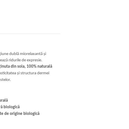
țiune dublă miorelaxantă și
ează ridurile de expresie.
ținuta din soia, 100% naturală
ticitatea și structura dermei
stelor.
urală
ră biologică
te de origine biologică