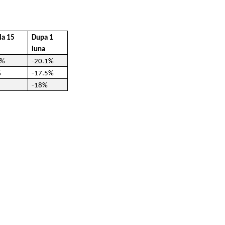
la 15
Dupa 1
luna
6%
-20.1%
%
-17.5%
-18%