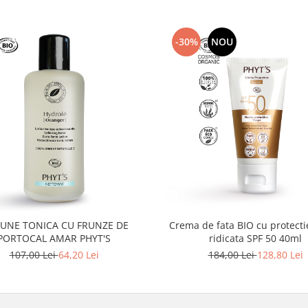
-30%
NOU
IUNE TONICA CU FRUNZE DE
Crema de fata BIO cu protecti
PORTOCAL AMAR PHYT'S
ridicata SPF 50 40ml
107,00 Lei
64,20 Lei
184,00 Lei
128,80 Lei