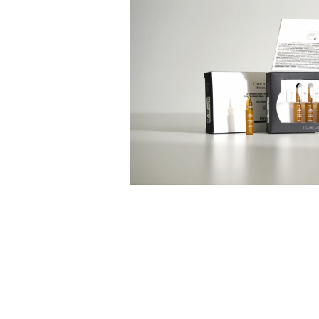
Creme bio anti-poluare
Creme bio piele grasă acneică