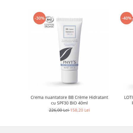
-30%
-40%
Crema nuantatore BB Crème Hidratant
LOT
cu SPF30 BIO 40ml
226,00 Lei
158,20 Lei