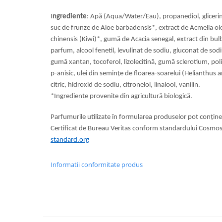
I
ngrediente
: Apă (Aqua/Water/Eau), propanediol, glicerină
suc de frunze de Aloe barbadensis*, extract de Acmella ole
chinensis (Kiwi)*, gumă de Acacia senegal, extract din bu
parfum, alcool fenetil, levulinat de sodiu, gluconat de sodi
gumă xantan, tocoferol, lizolecitină, gumă sclerotium, poli
p-anisic, ulei din semințe de floarea-soarelui (Helianthus an
citric, hidroxid de sodiu, citronelol, linalool, vanilin.
*Ingrediente provenite din agricultură biologică.
Parfumurile utilizate în formularea produselor pot conține
Certificat de Bureau Veritas conform standardului Cosmos
standard.org
Informatii conformitate produs