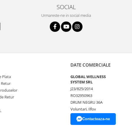
SOCIAL
Urmareste-ne in social media
DATE COMERCIALE
 Plata
GLOBAL WELLNESS
SYSTEM SRL
e Retur
J23/825/2014
Produselor
RO32950963
de Retur
DRUM NEGRU 36A
Voluntari, Ilfov
L
Contacteaza-ne