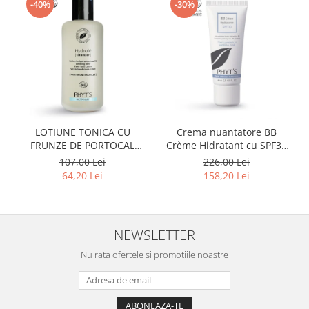
-40%
-30%
LOTIUNE TONICA CU
Crema nuantatore BB
FRUNZE DE PORTOCAL
Crème Hidratant cu SPF30
AMAR PHYT'S
BIO 40ml
107,00 Lei
226,00 Lei
64,20 Lei
158,20 Lei
NEWSLETTER
Nu rata ofertele si promotiile noastre