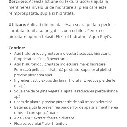
Descriere:
Aceasta lotiune cu textura usoara ajuta la
mentinerea nivelului de hidratare al pielii care este
reimprospatata, supla si hidratata.
Utilizare:
Aplicati dimineata si/sau seara pe fata perfect
curatata, tonifiata, pe gat si zona ochilor. Pentru o
hidratare optima folositi Elixirul hidratant Aqua Phyt’s.
Contine:
Acid hialuronic cu greutate moleculară scăzută: hidratant.
Proprietate de înaltă penetrare .
Acid hialuronic cu greutate moleculară mare: hidratare.
Formează pelicula hidratantă pe stratul superior al pielii și
previne pierderea apei.
Ingredient activ extras din lemn: hidratant, reduce pierderile
de apă.
Squalane de origine vegetală: ajută la reducerea pierderilor de
apă.
Ceara de plante: previne pierderile de apă transepidermică.
Betaina: ajută la prevenirea pierderilor de apă și la menținerea
umezelii corespunzătoare.
Aloe Vera * extract: foarte hidratant.
Floarea soarelui * ulei: hrănitor.