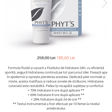
Creme bio anti-poluare
Creme bio piele grasă acneică
258,00 Lei
180,60 Lei
Formula fluidă și ușoară a Fluidului de hidratare 24H, cu eficiență
sporită, asigură hidratarea continuă pe tot parcursul zilei. Fixează apa
în epidermă și oprește pierderea acesteia. Dedicată pieii normale și
mixte, acesta matifiaza și reduce zonele de strălucire. Hidratarea
cutanată este restabilită. Pielea își recapătă suplețea și confortul.
+ 70% hidratare 6 ore după aplicare **
+ 69% hidratare 8 ore după aplicare **
+ 28% hidratare după 24 de ore **
** Testul instrumental a fost efectuat pe 10 femei la nivelul
antebratului.