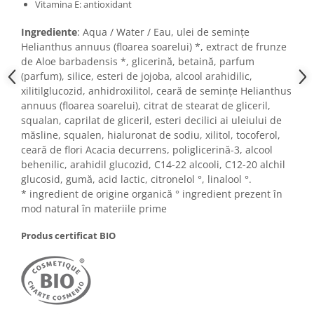
Vitamina E: antioxidant
Ingrediente
: Aqua / Water / Eau, ulei de semințe
Helianthus annuus (floarea soarelui) *, extract de frunze
de Aloe barbadensis *, glicerină, betaină, parfum
(parfum), silice, esteri de jojoba, alcool arahidilic,
xilitilglucozid, anhidroxilitol, ceară de semințe Helianthus
annuus (floarea soarelui), citrat de stearat de gliceril,
squalan, caprilat de gliceril, esteri decilici ai uleiului de
măsline, squalen, hialuronat de sodiu, xilitol, tocoferol,
ceară de flori Acacia decurrens, poliglicerină-3, alcool
behenilic, arahidil glucozid, C14-22 alcooli, C12-20 alchil
glucosid, gumă, acid lactic, citronelol °, linalool °.
* ingredient de origine organică ° ingredient prezent în
mod natural în materiile prime
Produs certificat BIO