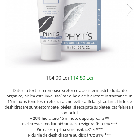
Creme bio anti-poluare
Creme bio piele grasă acneică
164,00 Lei
114,80 Lei
Datorită texturii cremoase și eterice a acestei masti hidratante
organice, pielea este invaluita într-o baie de hidratare instantanee. În
15 minute, tenul este rehidratat, netezit, catifelat și radiant. Linile de
deshidratare sunt estompate, pielea isi recapata supletea, catifelarea si
confortul.
+ 20% hidratare 15 minute după aplicare **
Pielea este imediat hidratată și revigorată: 100% ***
Pielea este plină și netezită: 81% ***
Ridurile de deshidratare au dispărut: 81% ***