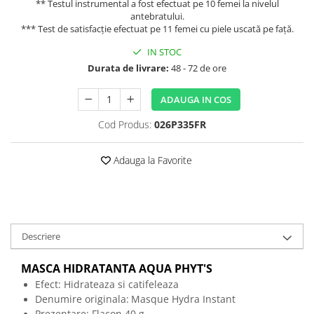
** Testul instrumental a fost efectuat pe 10 femei la nivelul
antebratului.
*** Test de satisfacție efectuat pe 11 femei cu piele uscată pe față.
IN STOC
Durata de livrare:
48 - 72 de ore
ADAUGA IN COS
Cod Produs:
026P335FR
Adauga la Favorite
Descriere
MASCA HIDRATANTA AQUA PHYT'S
Efect: Hidrateaza si catifeleaza
Denumire originala:
Masque Hydra Instant
Prezentare: Flacon 40 g