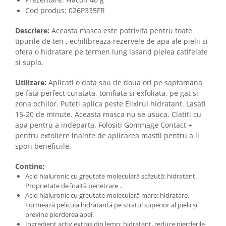
Cod produs:
026P335FR
Descriere:
Aceasta masca este potrivita pentru toate
tipurile de ten , echilibreaza rezervele de apa ale pielii si
ofera o hidratare pe termen lung lasand pielea catifelate
si supla.
Utilizare:
Aplicati o data sau de doua ori pe saptamana
pe fata perfect curatata, tonifiata si exfoliata, pe gat si
zona ochilor. Puteti aplica peste Elixirul hidratant. Lasati
15-20 de minute. Aceasta masca nu se usuca. Clatiti cu
apa pentru a indeparta. Folositi Gommage Contact +
pentru exfoliere inainte de aplicarea mastii pentru a ii
spori beneficiile.
Contine:
Acid hialuronic cu greutate moleculară scăzută: hidratant.
Proprietate de înaltă penetrare ..
Acid hialuronic cu greutate moleculară mare: hidratare.
Formează pelicula hidratantă pe stratul superior al pielii și
previne pierderea apei.
Ingredient activ extras din lemn: hidratant, reduce pierderile