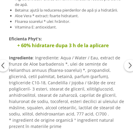
de apă.
Betaina: ajută la reducerea pierderilor de apă și a hidratării.
Aloe Vera * extract: foarte hidratant.
Floarea soarelui * ulei: hrănitor.
Vitamina E: antioxidant.
Eficienta Phyt's:
+ 60% hidratare dupa 3 h de la aplicare
Ingrediente
: Ingrediente: Aqua / Water / Eau, extract de
frunze de Aloe barbadensis *, ulei de semințe de
Helianthus annuus (floarea-soarelui) *, propandiol,
glicerină, cetil palmitat, betaină, parfum (parfum),
trigliceride C10-18, Candelilla / Jojoba / tărâțe de orez
poligliceril- 3 esteri, stearat de gliceril, xilitilglucozid,
anhidroxilitol, stearat de zaharoză, caprilat de gliceril,
hialuronat de sodiu, tocoferol, esteri decilici ai uleiului de
măsline, squalen, alcool cetearilic, lactilat de stearoil de
sodiu, xilitol, dehidroxantan acid, 777 acid, CI700 .
* ingredient de origine organică ° ingredient natural
prezent în materiile prime