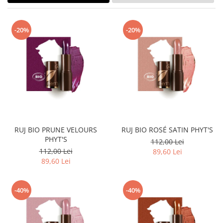
Creme bio anti-poluare
Creme bio piele grasă acneică
-20%
-20%
RUJ BIO PRUNE VELOURS
RUJ BIO ROSÉ SATIN PHYT'S
PHYT'S
112,00 Lei
112,00 Lei
89,60 Lei
89,60 Lei
-40%
-40%