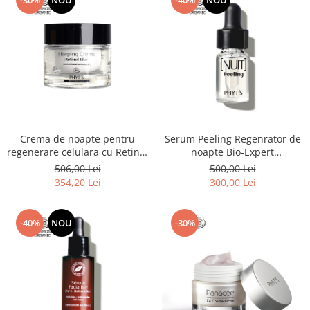
-30%
NOU
-40%
NOU
Crema de noapte pentru
Serum Peeling Regenrator de
regenerare celulara cu Retinol
noapte Bio-Expert
si Acid Hyaluronic Vegetal
Regenerating
506,00 Lei
500,00 Lei
Phyt's 50ml
354,20 Lei
300,00 Lei
-40%
NOU
-30%