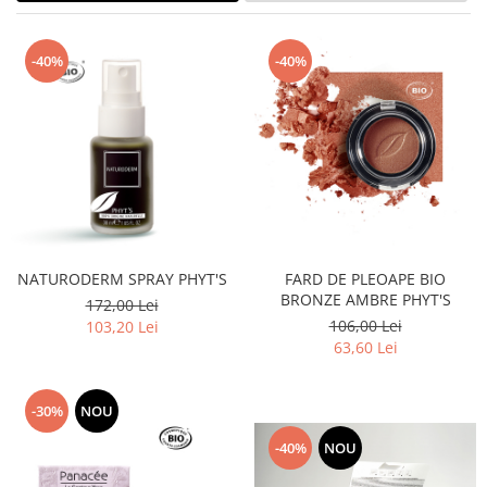
Creme bio anti-poluare
Creme bio piele grasă acneică
-40%
-40%
NATURODERM SPRAY PHYT'S
FARD DE PLEOAPE BIO
BRONZE AMBRE PHYT'S
172,00 Lei
106,00 Lei
103,20 Lei
63,60 Lei
-30%
NOU
-40%
NOU