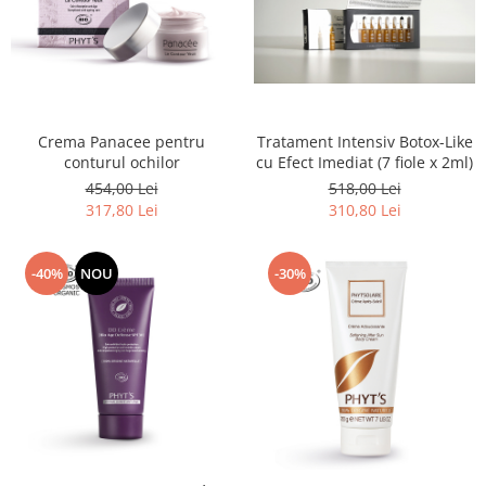
Crema Panacee pentru
Tratament Intensiv Botox-Like
conturul ochilor
cu Efect Imediat (7 fiole x 2ml)
454,00 Lei
518,00 Lei
317,80 Lei
310,80 Lei
-40%
NOU
-30%