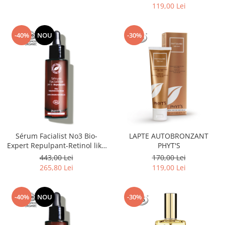
119,00 Lei
-40%
NOU
-30%
Sérum Facialist No3 Bio-
LAPTE AUTOBRONZANT
Expert Repulpant-Retinol like
PHYT'S
& Filler cu Acid hialuronic
443,00 Lei
170,00 Lei
265,80 Lei
119,00 Lei
-40%
NOU
-30%