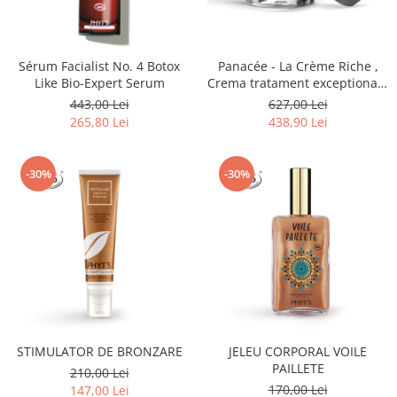
Sérum Facialist No. 4 Botox
Panacée - La Crème Riche ,
Like Bio-Expert Serum
Crema tratament exceptionala
de ingrijire pentru pielea
443,00 Lei
627,00 Lei
matura cu tendinta uscata
265,80 Lei
438,90 Lei
-30%
-30%
STIMULATOR DE BRONZARE
JELEU CORPORAL VOILE
PAILLETE
210,00 Lei
170,00 Lei
147,00 Lei