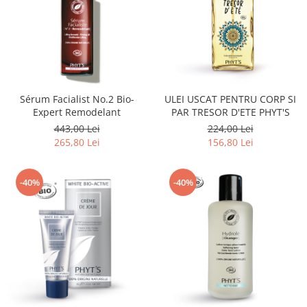
Sérum Facialist No.2 Bio-
ULEI USCAT PENTRU CORP SI
Expert Remodelant
PAR TRESOR D'ETE PHYT'S
443,00 Lei
224,00 Lei
265,80 Lei
156,80 Lei
-40%
-40%