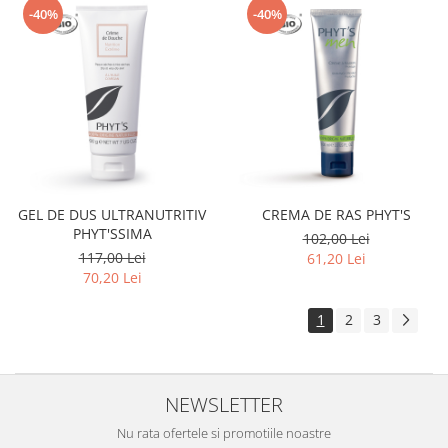
-40%
-40%
GEL DE DUS ULTRANUTRITIV
CREMA DE RAS PHYT'S
PHYT'SSIMA
102,00 Lei
117,00 Lei
61,20 Lei
70,20 Lei
1
2
3
NEWSLETTER
Nu rata ofertele si promotiile noastre