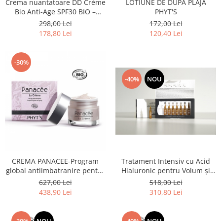
Crema nuantatoare DD Crème
LOTIUNE DE DUPA PLAJA
Bio Anti-Age SPF30 BIO –
PHYT'S
Protecție, perfecțiune și
298,00 Lei
172,00 Lei
îngrijire anti-age 40ml
178,80 Lei
120,40 Lei
-30%
-40%
NOU
CREMA PANACEE-Program
Tratament Intensiv cu Acid
global antiimbatranire pentru
Hialuronic pentru Volum și
uz zilnic
Hidratare (7 fiole x 2ml)
627,00 Lei
518,00 Lei
438,90 Lei
310,80 Lei