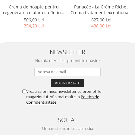
Crema de noapte pentru
Panacée - La Crème Riche ,
regenerare celulara cu Retinol
Crema tratament exceptionala
si Acid Hyaluronic Vegetal
de ingrijire pentru pielea
506,00 Lei
627,00 Lei
Phyt's 50ml
matura cu tendinta uscata
354,20 Lei
438,90 Lei
NEWSLETTER
Nu rata ofertele si promotiile noastre
Vreau sa primesc newsletter cu promotiile
magazinului. Afla mai multe in
Politica de
Confidentialitate
SOCIAL
Urmareste-ne in social media