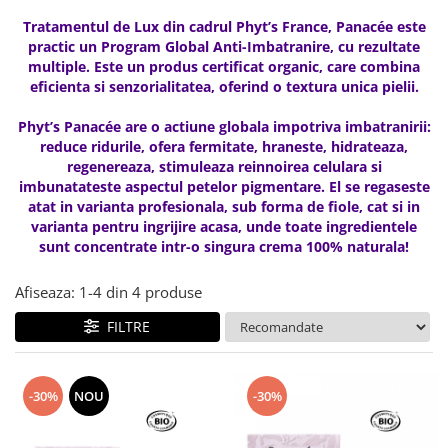
Creme bio anti-poluare
Tratamentul de Lux din cadrul Phyt’s France, Panacée este
Creme bio piele grasă acneică
practic un Program Global Anti-Imbatranire, cu rezultate
multiple. Este un produs certificat organic, care combina
eficienta si senzorialitatea, oferind o textura unica pielii.
Phyt’s Panacée are o actiune globala impotriva imbatranirii:
reduce ridurile, ofera fermitate, hraneste, hidrateaza,
regenereaza, stimuleaza reinnoirea celulara si
imbunatateste aspectul petelor pigmentare. El se regaseste
atat in varianta profesionala, sub forma de fiole, cat si in
varianta pentru ingrijire acasa, unde toate ingredientele
sunt concentrate intr-o singura crema 100% naturala!
Afiseaza:
1-
4
din
4
produse
FILTRE
-30%
NOU
-30%