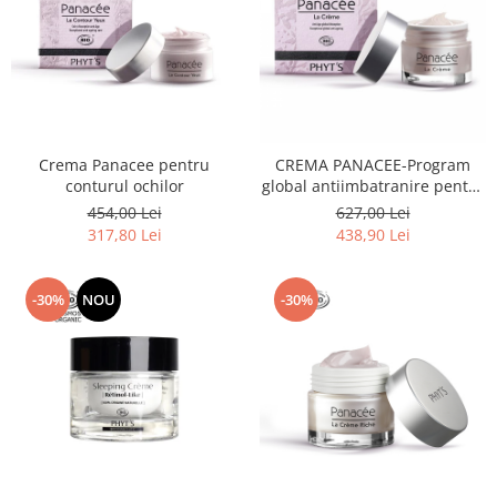
Crema Panacee pentru
CREMA PANACEE-Program
conturul ochilor
global antiimbatranire pentru
uz zilnic
454,00 Lei
627,00 Lei
317,80 Lei
438,90 Lei
-30%
NOU
-30%