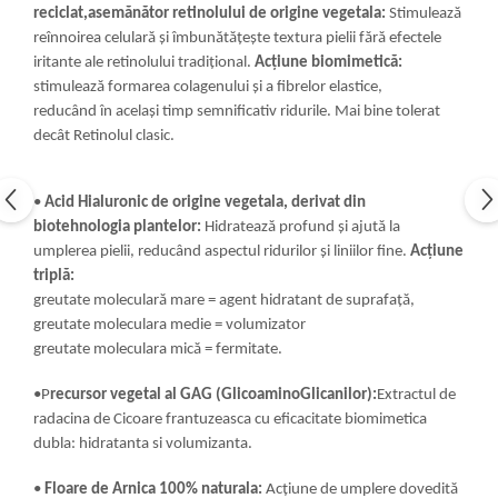
reciclat,asemănător retinolului de origine vegetala:
Stimulează
reînnoirea celulară și îmbunătățește textura pielii fără efectele
iritante ale retinolului tradițional.
Acțiune biomimetică:
stimulează formarea colagenului și a fibrelor elastice,
reducând în același timp semnificativ ridurile. Mai bine tolerat
decât Retinolul clasic.
•
Acid Hialuronic de origine vegetala, derivat din
biotehnologia plantelor:
Hidratează profund și ajută la
umplerea pielii, reducând aspectul ridurilor și liniilor fine.
Acțiune
triplă:
greutate moleculară mare = agent hidratant de suprafață,
greutate moleculara medie = volumizator
greutate moleculara mică = fermitate.
•P
recursor vegetal al GAG (GlicoaminoGlicanilor):
Extractul de
radacina de Cicoare frantuzeasca cu eficacitate biomimetica
dubla: hidratanta si volumizanta.
•
Floare de Arnica 100% naturala:
Acțiune de umplere dovedită