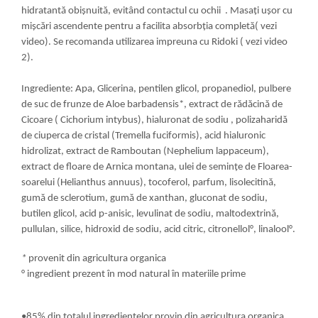
hidratantă obișnuită, evitând contactul cu ochii . Masați ușor cu
mișcări ascendente pentru a facilita absorbția completă( vezi
video). Se recomanda utilizarea impreuna cu Ridoki ( vezi video
2).
Ingrediente: Apa, Glicerina, pentilen glicol, propanediol, pulbere
de suc de frunze de Aloe barbadensis*, extract de rădăcină de
Cicoare ( Cichorium intybus), hialuronat de sodiu , polizaharidă
de ciuperca de cristal (Tremella fuciformis), acid hialuronic
hidrolizat, extract de Ramboutan (Nephelium lappaceum),
extract de floare de Arnica montana, ulei de semințe de Floarea-
soarelui (Helianthus annuus), tocoferol, parfum, lisolecitină,
gumă de sclerotium, gumă de xanthan, gluconat de sodiu,
butilen glicol, acid p-anisic, levulinat de sodiu, maltodextrină,
pullulan, silice, hidroxid de sodiu, acid citric, citronellol°, linalool°.
*
provenit din agricultura organica
° ingredient prezent în mod natural în materiile prime
•85% din totalul ingredientelor provin din agricultura organica