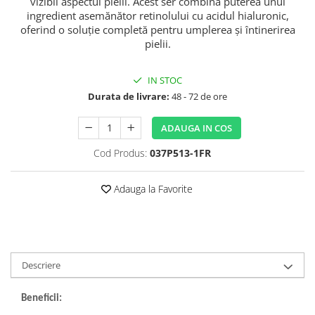
vizibil aspectul pielii. Acest ser combină puterea unui
ingredient asemănător retinolului cu acidul hialuronic,
oferind o soluție completă pentru umplerea și întinerirea
pielii.
IN STOC
Durata de livrare:
48 - 72 de ore
ADAUGA IN COS
Cod Produs:
037P513-1FR
Adauga la Favorite
Descriere
Beneficii: