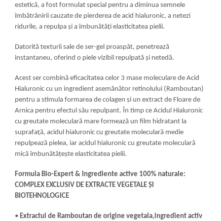
estetică, a fost formulat special pentru a diminua semnele
îmbătrânirii cauzate de pierderea de acid hialuronic, a netezi
ridurile, a repulpa și a îmbunătăți elasticitatea pielii.
Datorită texturii sale de ser-gel proaspăt, penetrează
instantaneu, oferind o piele vizibil repulpată și netedă.
Acest ser combină eficacitatea celor 3 mase moleculare de Acid
Hialuronic cu un ingredient asemănător retinolului (Ramboutan)
pentru a stimula formarea de colagen și un extract de Floare de
Arnica pentru efectul său repulpant. În timp ce Acidul Hialuronic
cu greutate moleculară mare formează un film hidratant la
suprafață, acidul hialuronic cu greutate moleculară medie
repulpează pielea, iar acidul hialuronic cu greutate moleculară
mică îmbunătățește elasticitatea pielii.
Formula Bio-Expert & Ingrediente active 100% naturale:
COMPLEX EXCLUSIV DE EXTRACTE VEGETALE ȘI
BIOTEHNOLOGICE
•
Extractul de Ramboutan de origine vegetala,ingredient activ