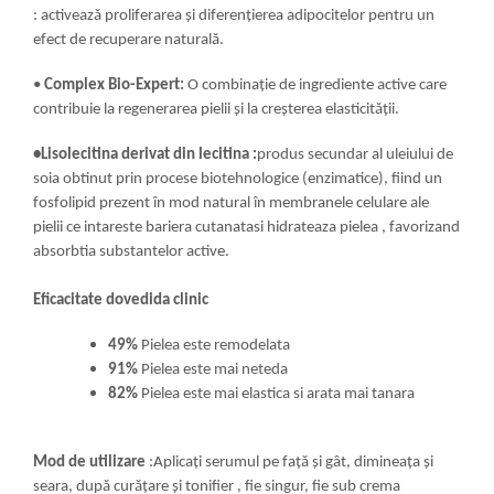
: activează proliferarea și diferențierea adipocitelor pentru un
efect de recuperare naturală.
•
Complex Bio-Expert:
O combinație de ingrediente active care
contribuie la regenerarea pielii și la creșterea elasticității.
•Lisolecitina derivat din lecitina :
produs secundar al uleiului de
soia obtinut prin procese biotehnologice (enzimatice), fiind un
fosfolipid prezent în mod natural în membranele celulare ale
pielii ce intareste bariera cutanatasi hidrateaza pielea , favorizand
absorbtia substantelor active.
Eficacitate dovedida clinic
49%
Pielea este remodelata
91%
Pielea este mai neteda
82%
Pielea este mai elastica si arata mai tanara
Mod de utilizare
:Aplicați serumul pe față și gât, dimineața și
seara, după curățare și tonifier , fie singur, fie sub crema