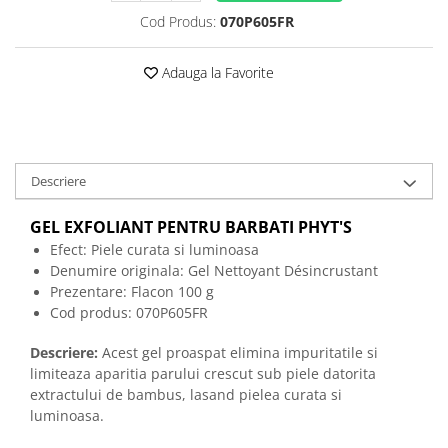
Cod Produs:
070P605FR
Adauga la Favorite
Descriere
GEL EXFOLIANT PENTRU BARBATI
PHYT'S
Efect: Piele curata si luminoasa
Denumire originala:
Gel Nettoyant Désincrustant
Prezentare: Flacon 100 g
Cod produs:
070P605FR
Descriere:
Acest gel proaspat elimina impuritatile si
limiteaza aparitia parului crescut sub piele datorita
extractului de bambus, lasand pielea curata si
luminoasa.