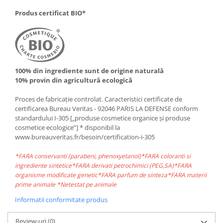
Produs certificat BIO*
100% din ingrediente sunt de origine naturală
10% provin din agricultură ecologică
Proces de fabricație controlat. Caracteristici certificate de
certificarea Bureau Veritas - 92046 PARIS LA DEFENSE conform
standardului I-305 [„produse cosmetice organice și produse
cosmetice ecologice”] * disponibil la
www.bureauveritas.fr/besoin/certification-i-305
*FARA conservanti (parabeni, phenoxyetanol)*FARA coloranti si
ingrediente sintetice*FARA derivati petrochimici (PEG,SA)*FARA
organisme modificate genetic*FARA parfum de sinteza*FARA materii
prime animale *Netestat pe animale
Informatii conformitate produs
Review-uri
(0)