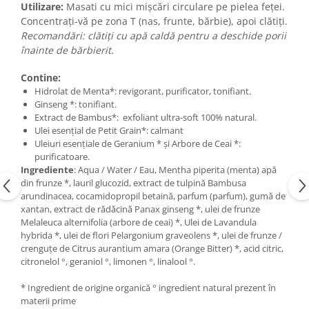
Utilizare:
Masati cu mici mișcări circulare pe pielea feței.
Concentrați-vă pe zona T (nas, frunte, bărbie), apoi clătiți.
Recomandări: clătiți cu apă caldă pentru a deschide porii
înainte de bărbierit.
Contine:
Hidrolat de Menta*: revigorant, purificator, tonifiant.
Ginseng *: tonifiant.
Extract de Bambus*: exfoliant ultra-soft 100% natural.
Ulei esențial de Petit Grain*: calmant
Uleiuri esențiale de Geranium * și Arbore de Ceai *:
purificatoare.
Ingrediente
: Aqua / Water / Eau, Mentha piperita (menta) apă
din frunze *, lauril glucozid, extract de tulpină Bambusa
arundinacea, cocamidopropil betaină, parfum (parfum), gumă de
xantan, extract de rădăcină Panax ginseng *, ulei de frunze
Melaleuca alternifolia (arbore de ceai) *, Ulei de Lavandula
hybrida *, ulei de flori Pelargonium graveolens *, ulei de frunze /
crenguțe de Citrus aurantium amara (Orange Bitter) *, acid citric,
citronelol °, geraniol °, limonen °, linalool °.
* Ingredient de origine organică ° ingredient natural prezent în
materii prime