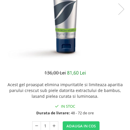
Creme bio anti-poluare
Creme bio piele grasă acneică
136,00 Lei
81,60 Lei
Acest gel proaspat elimina impuritatile si limiteaza aparitia
parului crescut sub piele datorita extractului de bambus,
lasand pielea curata si luminoasa.
IN STOC
Durata de livrare:
48 - 72 de ore
ADAUGA IN COS