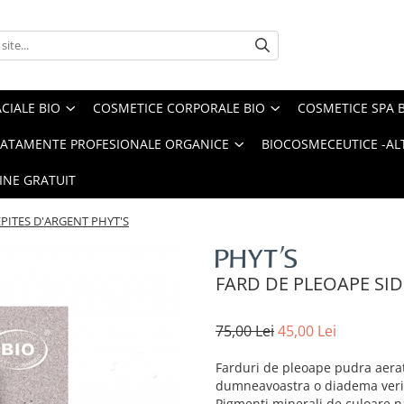
CIALE BIO
COSMETICE CORPORALE BIO
COSMETICE SPA 
ATAMENTE PROFESIONALE ORGANICE
BIOCOSMECEUTICE -ALT
INE GRATUIT
ÉPITES D'ARGENT PHYT'S
FARD DE PLEOAPE SID
75,00 Lei
45,00 Lei
Farduri de pleoape pudra aerat
dumneavoastra o diadema verita
Pigmenti minerali de culoare n