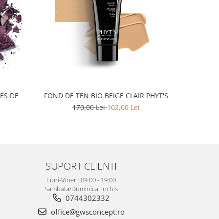
-21%
ES DE
FOND DE TEN BIO BEIGE CLAIR PHYT'S
PENSULA P
170,00 Lei
102,00 Lei
SUPORT CLIENTI
Luni-Vineri: 09:00 - 19:00
Sambata/Duminica: Inchis
0744302332
office@gwsconcept.ro