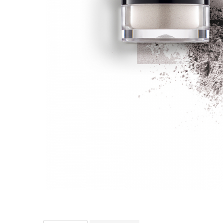
Creme bio anti-poluare
Creme bio piele grasă acneică