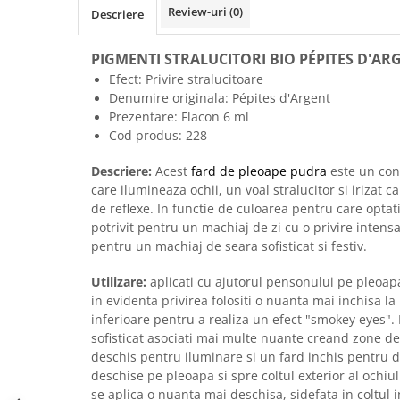
Review-uri
(0)
Descriere
PIGMENTI STRALUCITORI BIO
PÉPITES D'AR
Efect: Privire stralucitoare
Denumire originala:
Pépites d'Argent
Prezentare: Flacon 6 ml
Cod produs: 228
Descriere:
Acest
fard de pleoape pudra
este un con
care ilumineaza ochii, un voal stralucitor si irizat c
de reflexe. In functie de culoarea pentru care optat
potrivit pentru un machiaj de zi cu o privire intensa
pentru un machiaj de seara sofisticat si festiv.
Utilizare:
aplicati cu ajutorul pensonului pe pleoa
in evidenta privirea folositi o nuanta mai inchisa l
inferioare pentru a realiza un efect "smokey eyes".
sofisticat asociati mai multe nuante creand zone de
deschis pentru iluminare si un fard inchis pentru d
deschise pe pleoapa si spre coltul exterior al ochiu
se aplica o nuanta mai deschisa, sidefata in coltul in