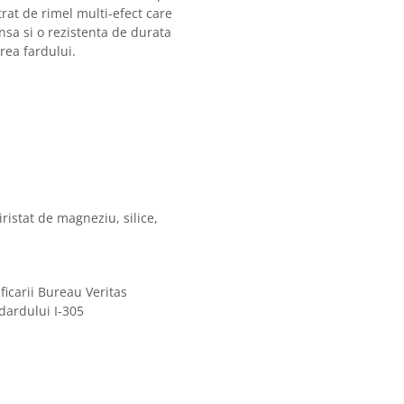
trat de rimel multi-efect care
nsa si o rezistenta de durata
rea fardului.
istat de magneziu, silice,
ificarii Bureau Veritas
dardului I-305