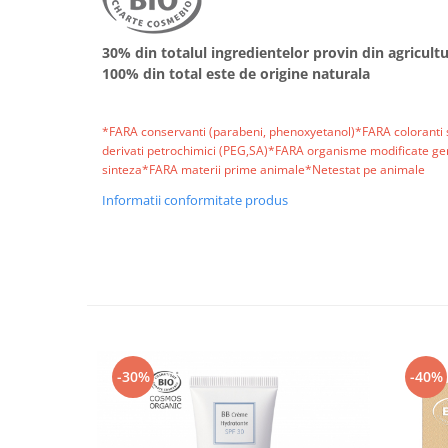
30% din totalul ingredientelor provin din agricult
100% din total este de origine naturala
*FARA conservanti (parabeni, phenoxyetanol)*FARA coloranti s
derivati petrochimici (PEG,SA)*FARA organisme modificate g
sinteza*FARA materii prime animale*Netestat pe animale
Informatii conformitate produs
-30%
-40%