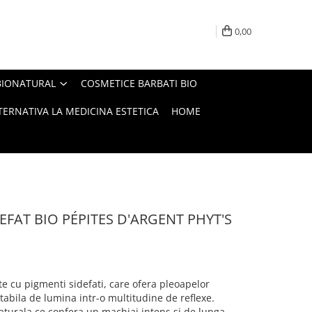
0,00
BIONATURAL
COSMETICE BARBATI BIO
ERNATIVA LA MEDICINA ESTETICA
HOME
EFAT BIO PÉPITES D'ARGENT PHYT'S
e cu pigmenti sidefati, care ofera pleoapelor
bila de lumina intr-o multitudine de reflexe.
aturala ce confera un machiaj intens si de lunga