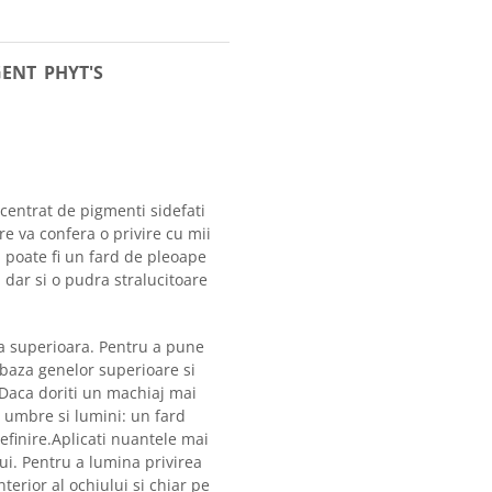
GENT
PHYT'S
centrat de pigmenti sidefati
are va confera o privire cu mii
i poate fi un fard de pleoape
 dar si o pudra stralucitoare
pa superioara. Pentru a pune
a baza genelor superioare si
 Daca doriti un machiaj mai
 umbre si lumini: un fard
efinire.Aplicati nuantele mai
lui. Pentru a lumina privirea
terior al ochiului si chiar pe