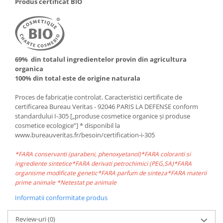
Produs certificat BIO
69% din totalul ingredientelor provin din agricultura
organica
100% din total este de origine naturala
Proces de fabricație controlat. Caracteristici certificate de
certificarea Bureau Veritas - 92046 PARIS LA DEFENSE conform
standardului I-305 [„produse cosmetice organice și produse
cosmetice ecologice”] * disponibil la
www.bureauveritas.fr/besoin/certification-i-305
*FARA conservanti (parabeni, phenoxyetanol)*FARA coloranti si
ingrediente sintetice*FARA derivati petrochimici (PEG,SA)*FARA
organisme modificate genetic*FARA parfum de sinteza*FARA materii
prime animale *Netestat pe animale
Informatii conformitate produs
Review-uri
(0)