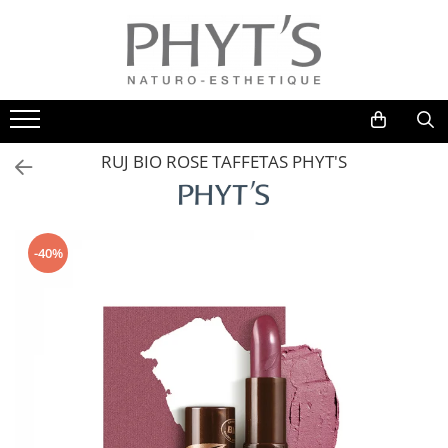
Cosmetice faciale bio
Cosmetice corporale bio
Cosmetice Spa BIONATURAL
Make-up BIO
Tratamente profesionale organice
Creme bio de curatare si tonifiere
Creme bio de ingrijire si protectie
Escapade Energisante
Corectoare si Nuantatoare
Tratamente Bio faciale
Creme bio hidratante
Creme bio de maini si picioare
Escapade Relaxante
Fond de ten
Tratamente Bio corporale
RUJ BIO ROSE TAFFETAS PHYT'S
Creme bio fundamentale
Creme bio de slabire si tonifiere
Pudre
Tratamente SPA Bionatural
Creme bio pentru ingrijirea ochilor
Contur ochi
Creme bio antiage avansate
Fard de obraz
Panacee
-40%
Pigmenti
Creme bio cu efect de albire
Fard de pleoape
Creme Bio Rejuvenare & Antiage
Rujuri
Millesime
Luciu de buze
Creme bio antirid
Accesorii
Creme bio nutritive Phyt'ssima
Fard de sprancene
Creme bio piele sensibila