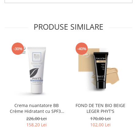
PRODUSE SIMILARE
-30%
-40%
Crema nuantatore BB
FOND DE TEN BIO BEIGE
Crème Hidratant cu SPF30
LEGER PHYT'S
BIO 40ml
226,00 Lei
170,00 Lei
158,20 Lei
102,00 Lei