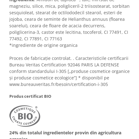
magneziu, silice, mica, poligliceril-2 triisostearat, sorbitan
sesquioleat, stearat de octilododecil stearoil, esteri de
jojoba, ceara de seminte de Helianthus annuus (floarea
soarelui), ceara de floare de acacia decurrens,
poliglicerina-3, castor este lecitina, tocoferol, CI 77491, CI
77492, CI 77891, CI 77163
*ingrediente de origine organica
Proces de fabricație controlat. . Caracteristicile certificarii
Bureau Veritas Certification 92046 PARIS LA DEFENSE
conform standardului I-305 [„produse cosmetice organice
și produse cosmetice ecologice”] * disponibil pe
www.bureauveritas.fr/besoin/certification-i-305
Produs certificat BIO
24% din totalul ingredientelor provin din agricultura