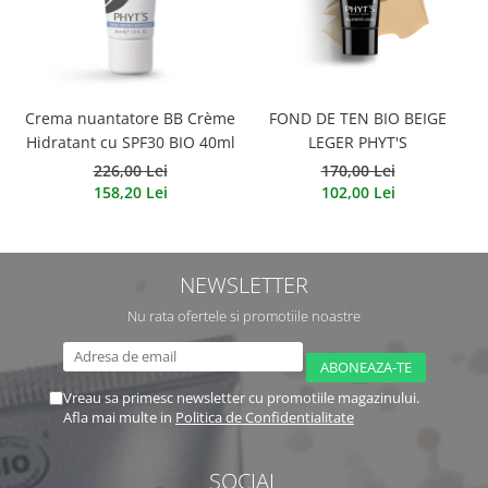
Crema nuantatore BB Crème
FOND DE TEN BIO BEIGE
Hidratant cu SPF30 BIO 40ml
LEGER PHYT'S
226,00 Lei
170,00 Lei
158,20 Lei
102,00 Lei
NEWSLETTER
Nu rata ofertele si promotiile noastre
Vreau sa primesc newsletter cu promotiile magazinului.
Afla mai multe in
Politica de Confidentialitate
SOCIAL