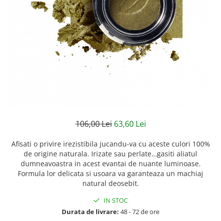
Creme bio anti-poluare
Creme bio piele grasă acneică
106,00 Lei
63,60 Lei
Afisati o privire irezistibila jucandu-va cu aceste culori 100%
de origine naturala. Irizate sau perlate…gasiti aliatul
dumneavoastra in acest evantai de nuante luminoase.
Formula lor delicata si usoara va garanteaza un machiaj
natural deosebit.
IN STOC
Durata de livrare:
48 - 72 de ore