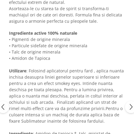
efectului extrem de natural.
Asorteaza-le cu starea ta de spirit si transforma-ti
machiajul ori de cate ori doresti. Formula fina si delicata
asigura o armonie perfecta cu pleopele tale.
Ingrediente active 100% naturale
• Pigmenti de origine minerala
• Particule sidefate de origine minerala
• Talc de origine minerala
• Amidon de Tapioca
Utilizare
: Folosind aplicatorul pentru fard , aplica nuanta
inchisa deasupra liniei genelor superioare si inferioare
pentru a crea un efect smokey eyes. Intinde nuanta
deschisa pe toata pleoapa. Pentru a lumina privirea,
aplica o nuanta mai deschisa, perlata in coltul interior al
ochiului si sub arcada. Finalizati aplicand un strat de
rimel multi-effect care va da profunzime privirii.Pentru o
culoare intensa si un machiaj de durata aplica baza de
fixare Sublimateur inainte de folosirea fardului.
Ingrediente
: Amidon de tapioca *, talc, miristat de