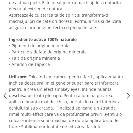
de a doua piele. Este ideal pentru machiaj de zi datorita
efectului extrem de natural.
Asorteaza-le cu starea ta de spirit si transforma-ti
machiajul ori de cate ori doresti. Formula fina si delicata
asigura o armonie perfecta cu pleopele tale.
Ingrediente active 100% naturale
• Pigmenti de origine minerala
• Particule sidefate de origine minerala
• Talc de origine minerala
• Amidon de Tapioca
Utilizare
: Folosind aplicatorul pentru fard , aplica nuanta
inchisa deasupra liniei genelor superioare si inferioare
pentru a crea un efect smokey eyes. Intinde nuanta
deschisa pe toata pleoapa. Pentru a lumina privirea,
aplica o nuanta mai deschisa, perlata in coltul interior al
ochiului si sub arcada. Finalizati aplicand un strat de
rimel multi-effect care va da profunzime privirii.Pentru o
culoare intensa si un machiaj de durata aplica baza de
fixare Sublimateur inainte de folosirea fardului.