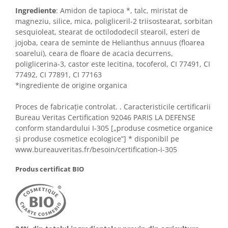
Ingrediente
: Amidon de tapioca *, talc, miristat de
magneziu, silice, mica, poligliceril-2 triisostearat, sorbitan
sesquioleat, stearat de octilododecil stearoil, esteri de
jojoba, ceara de seminte de Helianthus annuus (floarea
soarelui), ceara de floare de acacia decurrens,
poliglicerina-3, castor este lecitina, tocoferol, CI 77491, CI
77492, CI 77891, CI 77163
*ingrediente de origine organica
Proces de fabricație controlat. . Caracteristicile certificarii
Bureau Veritas Certification 92046 PARIS LA DEFENSE
conform standardului I-305 [„produse cosmetice organice
și produse cosmetice ecologice”] * disponibil pe
www.bureauveritas.fr/besoin/certification-i-305
Produs certificat BIO