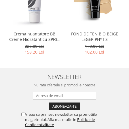
Crema nuantatore BB
FOND DE TEN BIO BEIGE
Crème Hidratant cu SPF30
LEGER PHYT'S
BIO 40ml
226,00 Lei
170,00 Lei
158,20 Lei
102,00 Lei
NEWSLETTER
Nu rata ofertele si promotiile noastre
Vreau sa primesc newsletter cu promotiile
magazinului. Afla mai multe in
Politica de
Confidentialitate