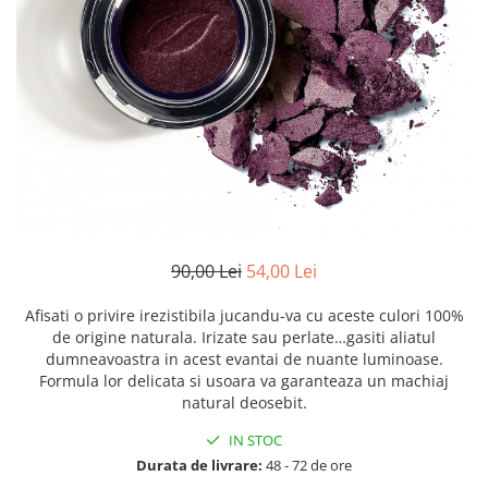
Creme bio anti-poluare
Creme bio piele grasă acneică
90,00 Lei
54,00 Lei
Afisati o privire irezistibila jucandu-va cu aceste culori 100%
de origine naturala. Irizate sau perlate…gasiti aliatul
dumneavoastra in acest evantai de nuante luminoase.
Formula lor delicata si usoara va garanteaza un machiaj
natural deosebit.
IN STOC
Durata de livrare:
48 - 72 de ore