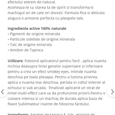
efectului extrem de natural.
Asorteaza-le cu starea ta de spirit si transforma-ti
machiajul ori de cate ori doresti. Formula fina si delicata
asigura o armonie perfecta cu pleopele tale.
Ingrediente active 100% naturale
• Pigmenti de origine minerala
• Particule sidefate de origine minerala
• Talc de origine minerala
• Amidon de Tapioca
Utilizare
: Folosind aplicatorul pentru fard , aplica nuanta
inchisa deasupra liniei genelor superioare si inferioare
pentru a crea un efect smokey eyes. Intinde nuanta
deschisa pe toata pleoapa. Pentru a lumina privirea,
aplica o nuanta mai deschisa, perlata in coltul interior al
ochiului si sub arcada. Finalizati aplicand un strat de
rimel multi-effect care va da profunzime privirii.Pentru o
culoare intensa si un machiaj de durata aplica baza de
fixare Sublimateur inainte de folosirea fardului.
Ingrediente
: Amidon de tapioca *, talc, miristat de