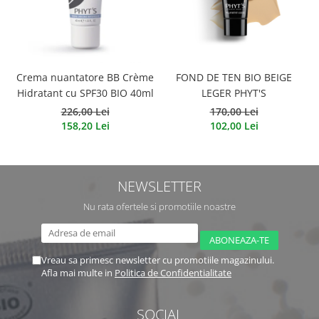
Crema nuantatore BB Crème
FOND DE TEN BIO BEIGE
Hidratant cu SPF30 BIO 40ml
LEGER PHYT'S
226,00 Lei
170,00 Lei
158,20 Lei
102,00 Lei
NEWSLETTER
Nu rata ofertele si promotiile noastre
Vreau sa primesc newsletter cu promotiile magazinului.
Afla mai multe in
Politica de Confidentialitate
SOCIAL