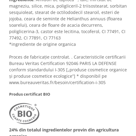
magneziu, silice, mica, poligliceril-2 triisostearat, sorbitan
sesquioleat, stearat de octilododecil stearoil, esteri de
jojoba, ceara de seminte de Helianthus annuus (floarea
soarelui), ceara de floare de acacia decurrens,
poliglicerina-3, castor este lecitina, tocoferol, CI 77491, CI
77492, CI 77891, CI 77163
*ingrediente de origine organica
Proces de fabricație controlat. . Caracteristicile certificarii
Bureau Veritas Certification 92046 PARIS LA DEFENSE
conform standardului I-305 [„produse cosmetice organice
și produse cosmetice ecologice”] * disponibil pe
www.bureauveritas.fr/besoin/certification-i-305
Produs certificat BIO
24% din totalul ingredientelor provin din agricultura