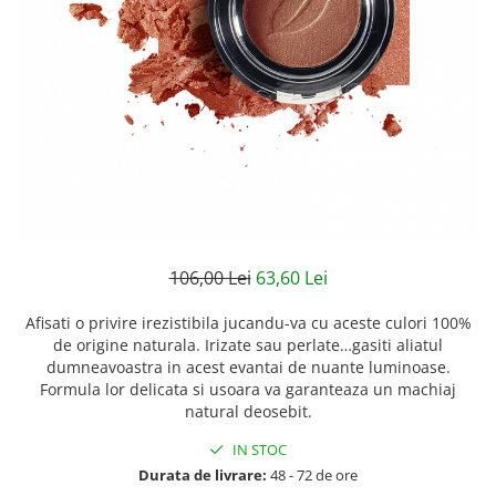
Creme bio anti-poluare
Creme bio piele grasă acneică
106,00 Lei
63,60 Lei
Afisati o privire irezistibila jucandu-va cu aceste culori 100%
de origine naturala. Irizate sau perlate…gasiti aliatul
dumneavoastra in acest evantai de nuante luminoase.
Formula lor delicata si usoara va garanteaza un machiaj
natural deosebit.
IN STOC
Durata de livrare:
48 - 72 de ore