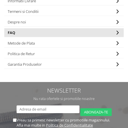
Informatii Livrare
Creme bio anti-poluare
Creme bio piele grasă acneică
Termeni si Conditii
Despre noi
FAQ
Metode de Plata
Politica de Retur
Garantia Produselor
NEWSLETTER
Nu rata ofertele si promotiile noastre
Vreau sa primesc newsletter cu promotiile magazinului.
Afla mai multe in
Politica de Confidentialitate