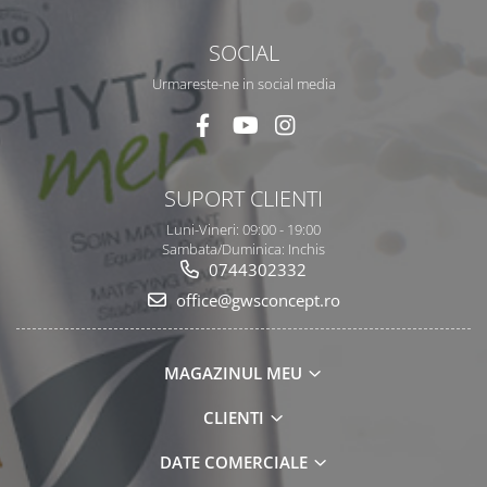
SOCIAL
Urmareste-ne in social media
SUPORT CLIENTI
Luni-Vineri: 09:00 - 19:00
Sambata/Duminica: Inchis
0744302332
office@gwsconcept.ro
MAGAZINUL MEU
CLIENTI
DATE COMERCIALE