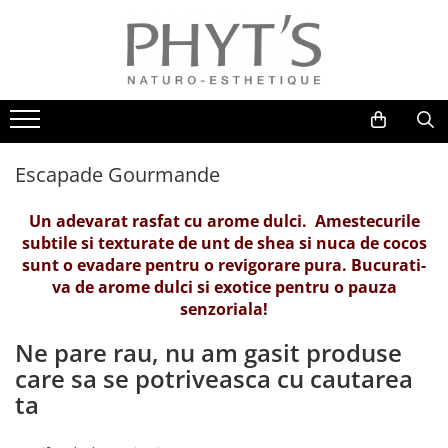
Cosmetice faciale bio
Cosmetice corporale bio
Cosmetice Spa BIONATURAL
Make-up BIO
Tratamente profesionale organice
Creme bio de curatare si tonifiere
Creme bio de ingrijire si protectie
Escapade Energisante
Corectoare si Nuantatoare
Tratamente Bio faciale
Creme bio hidratante
Creme bio de maini si picioare
Escapade Relaxante
Fond de ten
Tratamente Bio corporale
Creme bio fundamentale
Creme bio de slabire si tonifiere
Pudre
Tratamente SPA Bionatural
Escapade Gourmande
Creme bio pentru ingrijirea ochilor
Contur ochi
Un adevarat rasfat cu arome dulci. Amestecurile
Creme bio antiage avansate
Fard de obraz
subtile si texturate de unt de shea si nuca de cocos
Panacee
Pigmenti
sunt o evadare pentru o revigorare pura. Bucurati-
Creme bio cu efect de albire
va de arome dulci si exotice pentru o pauza
Fard de pleoape
senzoriala!
Creme Bio Rejuvenare & Antiage
Rujuri
Millesime
Ne pare rau, nu am gasit produse
Luciu de buze
Creme bio antirid
care sa se potriveasca cu cautarea
Accesorii
Creme bio nutritive Phyt'ssima
ta
Fard de sprancene
Creme bio piele sensibila