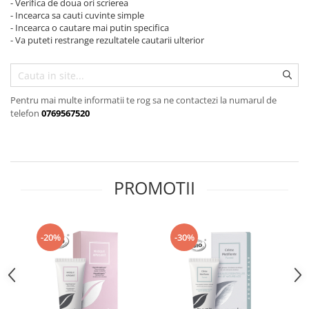
- Verifica de doua ori scrierea
Creme bio anti-poluare
- Incearca sa cauti cuvinte simple
Creme bio piele grasă acneică
- Incearca o cautare mai putin specifica
- Va puteti restrange rezultatele cautarii ulterior
Pentru mai multe informatii te rog sa ne contactezi la numarul de
telefon
0769567520
PROMOTII
-20%
-30%