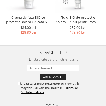
Crema de fata BIO cu
Fluid BIO de protectie
protectie solara ridicata SPF
solara SPF 50 pentru fata si
50 40ml
corp
184,00 Lei
257,00 Lei
128,80 Lei
179,90 Lei
NEWSLETTER
Nu rata ofertele si promotiile noastre
Vreau sa primesc newsletter cu promotiile
magazinului. Afla mai multe in
Politica de
Confidentialitate
SOCIAL