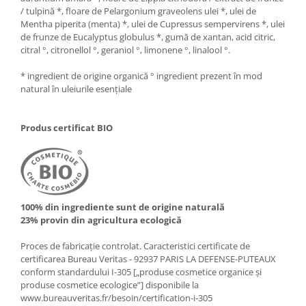
/ tulpină *, floare de Pelargonium graveolens ulei *, ulei de
Mentha piperita (menta) *, ulei de Cupressus sempervirens *, ulei
de frunze de Eucalyptus globulus *, gumă de xantan, acid citric,
citral °, citronellol °, geraniol °, limonene °, linalool °.
* ingredient de origine organică ° ingredient prezent în mod
natural în uleiurile esențiale
Produs certificat BIO
100% din ingrediente sunt de origine naturală
23% provin din agricultura ecologică
Proces de fabricație controlat. Caracteristici certificate de
certificarea Bureau Veritas - 92937 PARIS LA DEFENSE-PUTEAUX
conform standardului I-305 [„produse cosmetice organice și
produse cosmetice ecologice”] disponibile la
www.bureauveritas.fr/besoin/certification-i-305