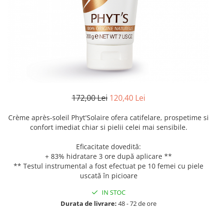
Creme bio anti-poluare
Creme bio piele grasă acneică
172,00 Lei
120,40 Lei
Crème après-soleil Phyt'Solaire ofera catifelare, prospetime si
confort imediat chiar si pielii celei mai sensibile.
Eficacitate dovedită:
+ 83% hidratare 3 ore după aplicare **
** Testul instrumental a fost efectuat pe 10 femei cu piele
uscată în picioare
IN STOC
Durata de livrare:
48 - 72 de ore