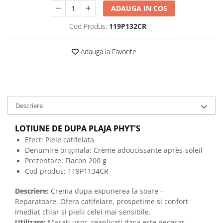
ADAUGA IN COS
Cod Produs:
119P132CR
Adauga la Favorite
Descriere
LOTIUNE DE DUPA PLAJA PHYT'S
Efect: Piele catifelata
Denumire originala:
Crème adoucissante après-soleil
Prezentare: Flacon 200 g
Cod produs: 119P1134CR
Descriere:
Crema dupa expunerea la soare –
Reparatoare.
Ofera catifelare, prospetime si confort
imediat chiar si pielii celei mai sensibile.
Utilizare:
Masati usor, reaplicati daca este necesar.