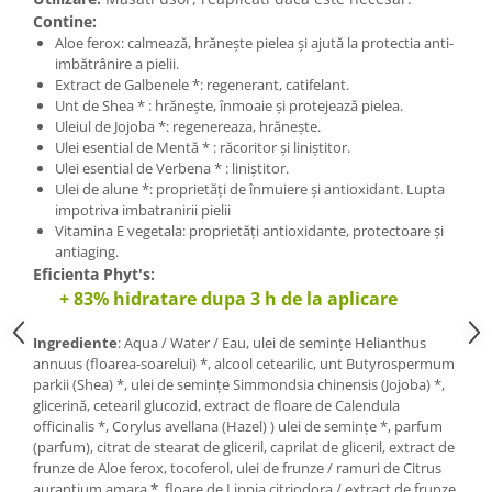
Contine:
Aloe ferox: calmează, hrănește pielea și ajută la protectia anti-
imbătrânire a pielii.
Extract de Galbenele *: regenerant, catifelant.
Unt de Shea * : hrănește, înmoaie și protejează pielea.
Uleiul de Jojoba *: regenereaza, hrănește.
Ulei esential de Mentă * : răcoritor și liniștitor.
Ulei esential de Verbena * : liniștitor.
Ulei de alune *: proprietăți de înmuiere și antioxidant. Lupta
impotriva imbatranirii pielii
Vitamina E vegetala: proprietăți antioxidante, protectoare și
antiaging.
Eficienta Phyt's:
+ 83% hidratare dupa 3 h de la aplicare
Ingrediente
: Aqua / Water / Eau, ulei de semințe Helianthus
annuus (floarea-soarelui) *, alcool cetearilic, unt Butyrospermum
parkii (Shea) *, ulei de semințe Simmondsia chinensis (Jojoba) *,
glicerină, cetearil glucozid, extract de floare de Calendula
officinalis *, Corylus avellana (Hazel) ) ulei de semințe *, parfum
(parfum), citrat de stearat de gliceril, caprilat de gliceril, extract de
frunze de Aloe ferox, tocoferol, ulei de frunze / ramuri de Citrus
aurantium amara *, floare de Lippia citriodora / extract de frunze