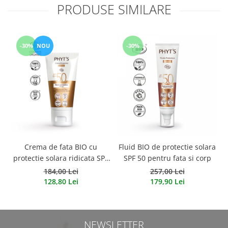
PRODUSE SIMILARE
-30%
NOU
-30%
Crema de fata BIO cu
Fluid BIO de protectie solara
protectie solara ridicata SPF
SPF 50 pentru fata si corp
50 40ml
184,00 Lei
257,00 Lei
128,80 Lei
179,90 Lei
NEWSLETTER