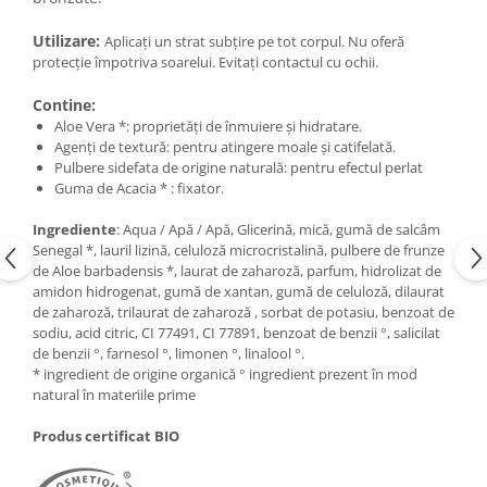
Utilizare:
Aplicați un strat subțire pe tot corpul. Nu oferă
protecție împotriva soarelui. Evitați contactul cu ochii.
Contine:
Aloe Vera *: proprietăți de înmuiere și hidratare.
Agenți de textură: pentru atingere moale și catifelată.
Pulbere sidefata de origine naturală: pentru efectul perlat
Guma de Acacia * : fixator.
Ingrediente
: Aqua / Apă / Apă, Glicerină, mică, gumă de salcâm
Senegal *, lauril lizină, celuloză microcristalină, pulbere de frunze
de Aloe barbadensis *, laurat de zaharoză, parfum, hidrolizat de
amidon hidrogenat, gumă de xantan, gumă de celuloză, dilaurat
de zaharoză, trilaurat de zaharoză , sorbat de potasiu, benzoat de
sodiu, acid citric, CI 77491, CI 77891, benzoat de benzii °, salicilat
de benzii °, farnesol °, limonen °, linalool °.
* ingredient de origine organică ° ingredient prezent în mod
natural în materiile prime
Produs certificat BIO