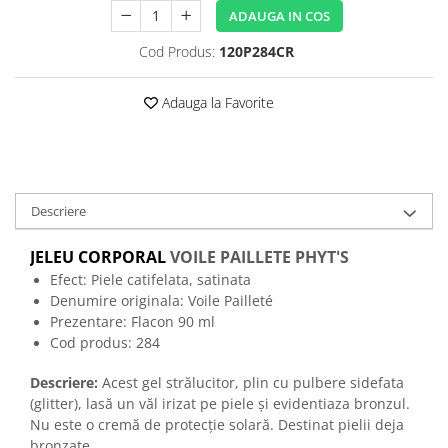
ADAUGA IN COS
Cod Produs:
120P284CR
Adauga la Favorite
Descriere
JELEU CORPORAL
VOILE PAILLETE PHYT'S
Efect: Piele catifelata, satinata
Denumire originala: Voile Pailleté
Prezentare: Flacon 90 ml
Cod produs: 284
Descriere:
Acest gel strălucitor, plin cu pulbere sidefata
(glitter), lasă un văl irizat pe piele și evidentiaza bronzul.
Nu este o cremă de protecție solară. Destinat pielii deja
bronzate.