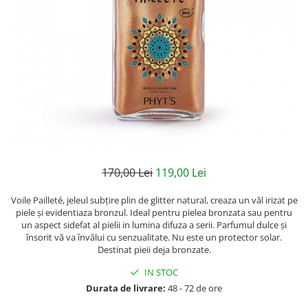
Creme bio anti-poluare
Creme bio piele grasă acneică
170,00 Lei
119,00 Lei
Voile Pailleté, jeleul subțire plin de glitter natural, creaza un văl irizat pe
piele și evidentiaza bronzul. Ideal pentru pielea bronzata sau pentru
un aspect sidefat al pielii in lumina difuza a serii. Parfumul dulce și
însorit vă va învălui cu senzualitate. Nu este un protector solar.
Destinat pieii deja bronzate.
IN STOC
Durata de livrare:
48 - 72 de ore