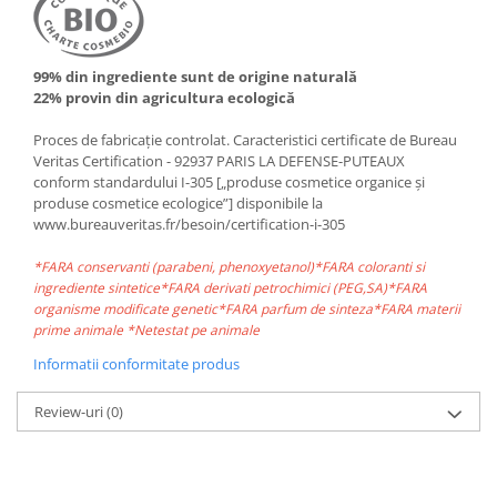
99% din ingrediente sunt de origine naturală
22% provin din agricultura ecologică
Proces de fabricație controlat. Caracteristici certificate de Bureau
Veritas Certification - 92937 PARIS LA DEFENSE-PUTEAUX
conform standardului I-305 [„produse cosmetice organice și
produse cosmetice ecologice”] disponibile la
www.bureauveritas.fr/besoin/certification-i-305
*FARA conservanti (parabeni, phenoxyetanol)*FARA coloranti si
ingrediente sintetice*FARA derivati petrochimici (PEG,SA)*FARA
organisme modificate genetic*FARA parfum de sinteza*FARA materii
prime animale *Netestat pe animale
Informatii conformitate produs
Review-uri
(0)