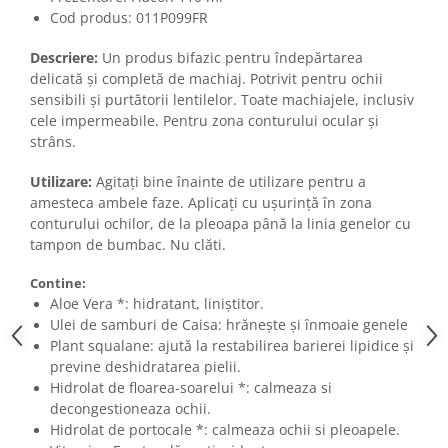
Cod produs:
011P099FR
Descriere:
Un produs bifazic pentru îndepărtarea
delicată și completă de machiaj. Potrivit pentru ochii
sensibili și purtătorii lentilelor. Toate machiajele, inclusiv
cele impermeabile. Pentru zona conturului ocular și
strâns.
Utilizare:
Agitați bine înainte de utilizare pentru a
amesteca ambele faze. Aplicați cu ușurință în zona
conturului ochilor, de la pleoapa până la linia genelor cu
tampon de bumbac. Nu clăti.
Contine:
Aloe Vera *: hidratant, liniștitor.
Ulei de samburi de Caisa:
hrănește și înmoaie genele
Plant squalane: ajută la restabilirea barierei lipidice și
previne deshidratarea pielii.
Hidrolat de floarea-soarelui *: calmeaza si
decongestioneaza ochii.
Hidrolat de portocale *: calmeaza ochii si pleoapele.