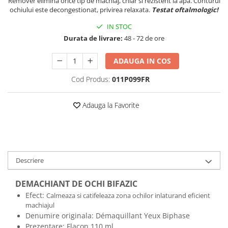
Remover elimină orice tip de machiaj, chiar si rezistent la apa. Conturul
ochiului este decongestionat, privirea relaxata.
Testat oftalmologic!
IN STOC
Durata de livrare:
48 - 72 de ore
ADAUGA IN COS
Cod Produs:
011P099FR
Adauga la Favorite
Descriere
DEMACHIANT DE OCHI BIFAZIC
Efect:
Calmeaza si catifeleaza zona ochilor inlaturand eficient
machiajul
Denumire originala:
Démaquillant Yeux Biphase
Prezentare: Flacon 110 ml