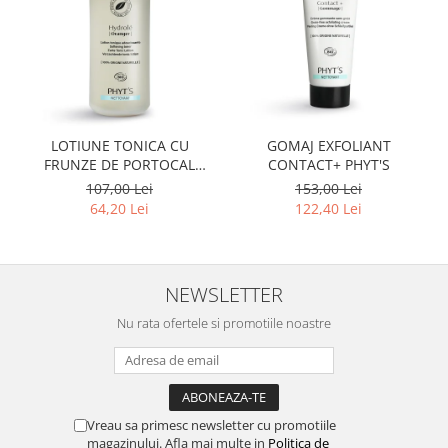
LOTIUNE TONICA CU
GOMAJ EXFOLIANT
FRUNZE DE PORTOCAL
CONTACT+ PHYT'S
AMAR PHYT'S
107,00 Lei
153,00 Lei
64,20 Lei
122,40 Lei
NEWSLETTER
Nu rata ofertele si promotiile noastre
Vreau sa primesc newsletter cu promotiile
magazinului. Afla mai multe in
Politica de