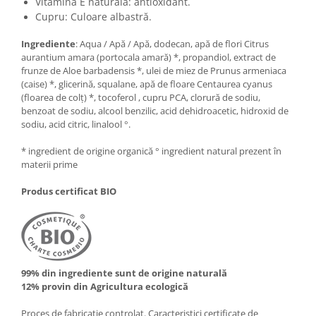
Vitamina E naturală: antioxidant.
Cupru: Culoare albastră.
Ingrediente
: Aqua / Apă / Apă, dodecan, apă de flori Citrus
aurantium amara (portocala amară) *, propandiol, extract de
frunze de Aloe barbadensis *, ulei de miez de Prunus armeniaca
(caise) *, glicerină, squalane, apă de floare Centaurea cyanus
(floarea de colț) *, tocoferol , cupru PCA, clorură de sodiu,
benzoat de sodiu, alcool benzilic, acid dehidroacetic, hidroxid de
sodiu, acid citric, linalool °.
* ingredient de origine organică ° ingredient natural prezent în
materii prime
Produs certificat BIO
99% din ingrediente sunt de origine naturală
12% provin din Agricultura ecologică
Proces de fabricație controlat. Caracteristici certificate de