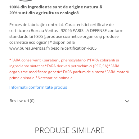
100% din ingrediente sunt de origine naturală
20% sunt din agricultura ecologică
Proces de fabricație controlat. Caracteristici certificate de
certificarea Bureau Veritas - 92046 PARIS LA DEFENSE conform
standardului I-305 [„produse cosmetice organice și produse
cosmetice ecologice”] * disponibil la
www.bureauveritas.fr/besoin/certification-i-305
*FARA conservanti (parabeni, phenoxyetanol)*FARA coloranti si
ingrediente sintetice*FARA derivati petrochimici (PEG,SA)*FARA
organisme modificate genetic*FARA parfum de sinteza*FARA materii
prime animale *Netestat pe animale
Informatii conformitate produs
Review-uri
(0)
PRODUSE SIMILARE