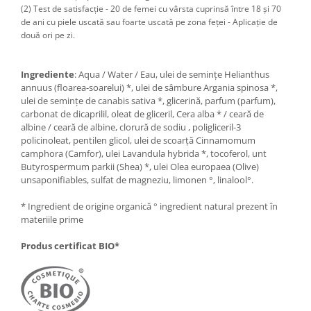
(2) Test de satisfacție - 20 de femei cu vârsta cuprinsă între 18 și 70
de ani cu piele uscată sau foarte uscată pe zona feței - Aplicație de
două ori pe zi.
Ingrediente
: Aqua / Water / Eau, ulei de semințe Helianthus
annuus (floarea-soarelui) *, ulei de sâmbure Argania spinosa *,
ulei de semințe de canabis sativa *, glicerină, parfum (parfum),
carbonat de dicaprilil, oleat de gliceril, Cera alba * / ceară de
albine / ceară de albine, clorură de sodiu , poligliceril-3
policinoleat, pentilen glicol, ulei de scoarță Cinnamomum
camphora (Camfor), ulei Lavandula hybrida *, tocoferol, unt
Butyrospermum parkii (Shea) *, ulei Olea europaea (Olive)
unsaponifiables, sulfat de magneziu, limonen °, linalool°.
* Ingredient de origine organică ° ingredient natural prezent în
materiile prime
Produs certificat BIO*