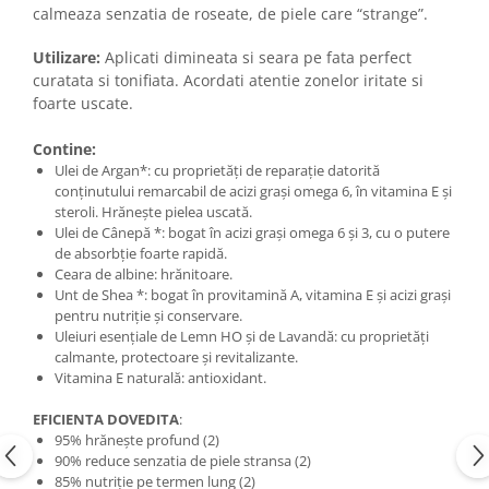
calmeaza senzatia de roseate, de piele care “strange”.
Utilizare:
Aplicati dimineata si seara pe fata perfect
curatata si tonifiata. Acordati atentie zonelor iritate si
foarte uscate.
Contine:
Ulei de Argan*: cu proprietăți de reparație datorită
conținutului remarcabil de acizi grași omega 6, în vitamina E și
steroli. Hrănește pielea uscată.
Ulei de Cânepă *: bogat în acizi grași omega 6 și 3, cu o putere
de absorbție foarte rapidă.
Ceara de albine: hrănitoare.
Unt de Shea *: bogat în provitamină A, vitamina E și acizi grași
pentru nutriție și conservare.
Uleiuri esențiale de Lemn HO și de Lavandă: cu proprietăți
calmante, protectoare și revitalizante.
Vitamina E naturală: antioxidant.
EFICIENTA DOVEDITA
:
95% hrănește profund (2)
90% reduce senzatia de piele stransa (2)
85% nutriție pe termen lung (2)