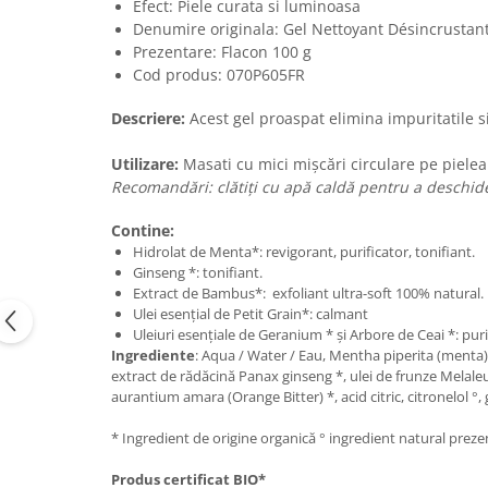
Efect: Piele curata si luminoasa
Denumire originala:
Gel Nettoyant Désincrustan
Prezentare: Flacon 100 g
Cod produs:
070P605FR
Descriere:
Acest gel proaspat elimina impuritatile s
Utilizare:
Masati cu mici mișcări circulare pe pielea 
Recomandări: clătiți cu apă caldă pentru a deschide 
Contine:
Hidrolat de Menta*: revigorant, purificator, tonifiant.
Ginseng *: tonifiant.
Extract de Bambus*: exfoliant ultra-soft 100% natural.
Ulei esențial de Petit Grain*: calmant
Uleiuri esențiale de Geranium * și Arbore de Ceai *: puri
Ingrediente
: Aqua / Water / Eau, Mentha piperita (menta
extract de rădăcină Panax ginseng *, ulei de frunze Melaleuc
aurantium amara (Orange Bitter) *, acid citric, citronelol °, g
* Ingredient de origine organică ° ingredient natural preze
Produs certificat BIO*