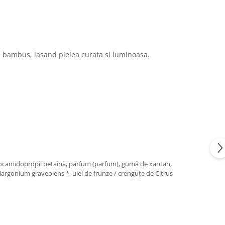
de bambus, lasand pielea curata si luminoasa.
, cocamidopropil betaină, parfum (parfum), gumă de xantan,
Pelargonium graveolens *, ulei de frunze / crenguțe de Citrus