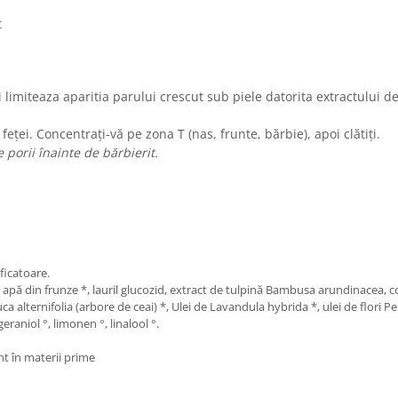
t
i limiteaza aparitia parului crescut sub piele datorita extractului 
feței. Concentrați-vă pe zona T (nas, frunte, bărbie), apoi clătiți.
porii înainte de bărbierit.
ficatoare.
) apă din frunze *, lauril glucozid, extract de tulpină Bambusa arundinacea
a alternifolia (arbore de ceai) *, Ulei de Lavandula hybrida *, ulei de flori 
eraniol °, limonen °, linalool °.
nt în materii prime