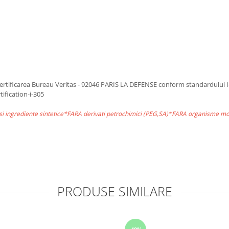
 de certificarea Bureau Veritas - 92046 PARIS LA DEFENSE conform standardulu
ification-i-305
si ingrediente sintetice*FARA derivati petrochimici (PEG,SA)*FARA organisme m
PRODUSE SIMILARE