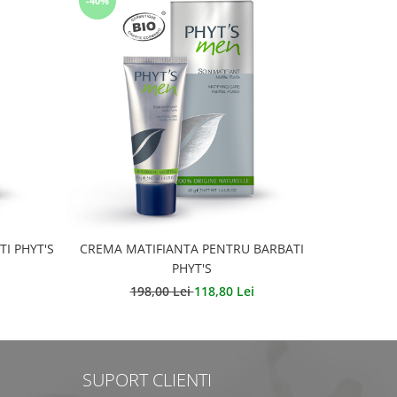
-40%
-40%
I PHYT'S
CREMA MATIFIANTA PENTRU BARBATI
GEL DE 
PHYT'S
198,00 Lei
118,80 Lei
SUPORT CLIENTI