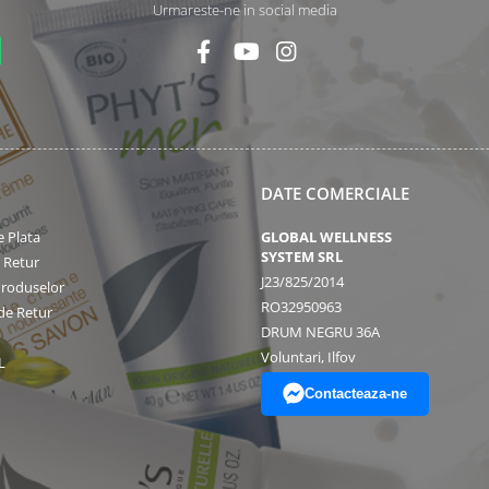
Urmareste-ne in social media
DATE COMERCIALE
 Plata
GLOBAL WELLNESS
SYSTEM SRL
e Retur
J23/825/2014
Produselor
RO32950963
de Retur
DRUM NEGRU 36A
Voluntari, Ilfov
L
Contacteaza-ne