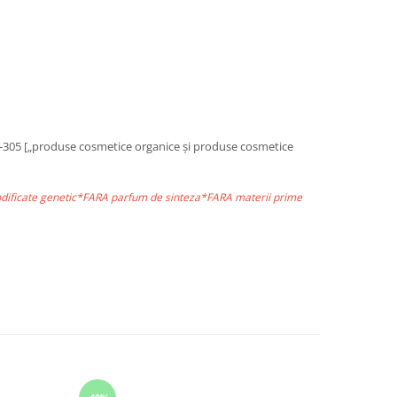
i I-305 [„produse cosmetice organice și produse cosmetice
odificate genetic*FARA parfum de sinteza*FARA materii prime