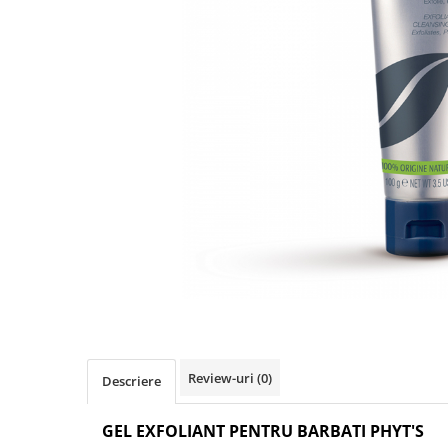
Creme bio anti-poluare
Creme bio piele grasă acneică
Review-uri
(0)
Descriere
GEL EXFOLIANT PENTRU BARBATI
PHYT'S