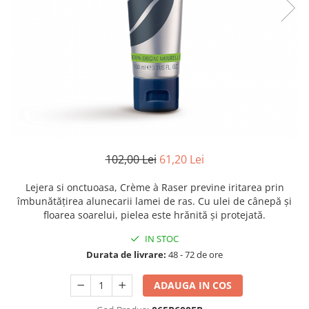
Creme bio anti-poluare
Creme bio piele grasă acneică
102,00 Lei
61,20 Lei
Lejera si onctuoasa, Crème à Raser previne iritarea prin
îmbunătățirea alunecarii lamei de ras. Cu ulei de cânepă și
floarea soarelui, pielea este hrănită și protejată.
IN STOC
Durata de livrare:
48 - 72 de ore
ADAUGA IN COS