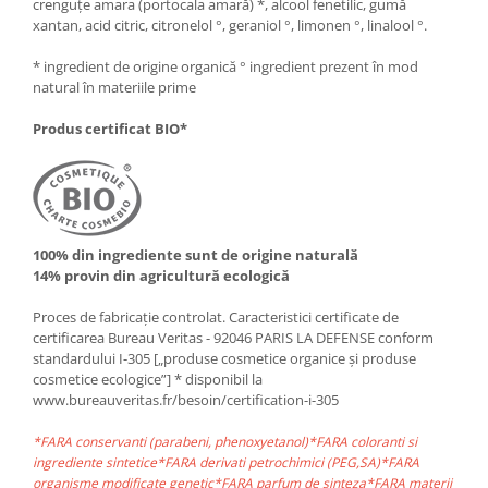
crenguțe amara (portocala amară) *, alcool fenetilic, gumă
xantan, acid citric, citronelol °, geraniol °, limonen °, linalool °.
* ingredient de origine organică ° ingredient prezent în mod
natural în materiile prime
Produs certificat BIO*
100% din ingrediente sunt de origine naturală
14% provin din agricultură ecologică
Proces de fabricație controlat. Caracteristici certificate de
certificarea Bureau Veritas - 92046 PARIS LA DEFENSE conform
standardului I-305 [„produse cosmetice organice și produse
cosmetice ecologice”] * disponibil la
www.bureauveritas.fr/besoin/certification-i-305
*FARA conservanti (parabeni, phenoxyetanol)*FARA coloranti si
ingrediente sintetice*FARA derivati petrochimici (PEG,SA)*FARA
organisme modificate genetic*FARA parfum de sinteza*FARA materii