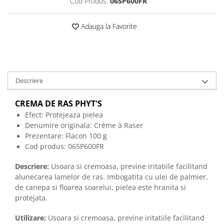
Cod Produs:
065P600FR
Adauga la Favorite
Descriere
CREMA DE RAS
PHYT'S
Efect: Protejeaza pielea
Denumire originala:
Crème à Raser
Prezentare: Flacon 100 g
Cod produs:
065P600FR
Descriere:
Usoara si cremoasa, previne iritatiile facilitand
alunecarea lamelor de ras. Imbogatita cu ulei de palmier,
de canepa si floarea soarelui, pielea este hranita si
protejata.
Utilizare:
Usoara si cremoasa, previne iritatiile facilitand