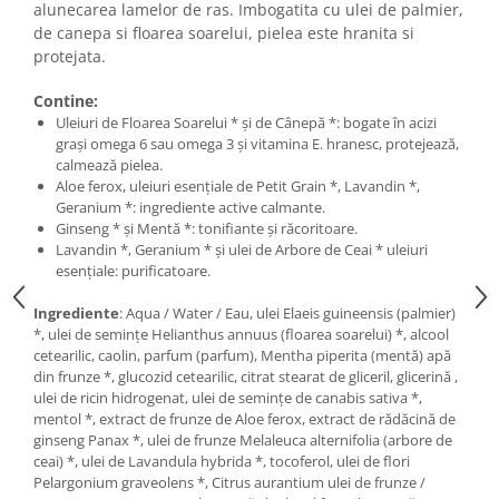
alunecarea lamelor de ras. Imbogatita cu ulei de palmier,
de canepa si floarea soarelui, pielea este hranita si
protejata.
Contine:
Uleiuri de Floarea Soarelui * și de Cânepă *: bogate în acizi
grași omega 6 sau omega 3 și vitamina E. hranesc, protejează,
calmează pielea.
Aloe ferox, uleiuri esențiale de Petit Grain *, Lavandin *,
Geranium *: ingrediente active calmante.
Ginseng * și Mentă *: tonifiante și răcoritoare.
Lavandin *, Geranium * și ulei de Arbore de Ceai * uleiuri
esențiale: purificatoare.
Ingrediente
: Aqua / Water / Eau, ulei Elaeis guineensis (palmier)
*, ulei de semințe Helianthus annuus (floarea soarelui) *, alcool
cetearilic, caolin, parfum (parfum), Mentha piperita (mentă) apă
din frunze *, glucozid cetearilic, citrat stearat de gliceril, glicerină ,
ulei de ricin hidrogenat, ulei de semințe de canabis sativa *,
mentol *, extract de frunze de Aloe ferox, extract de rădăcină de
ginseng Panax *, ulei de frunze Melaleuca alternifolia (arbore de
ceai) *, ulei de Lavandula hybrida *, tocoferol, ulei de flori
Pelargonium graveolens *, Citrus aurantium ulei de frunze /