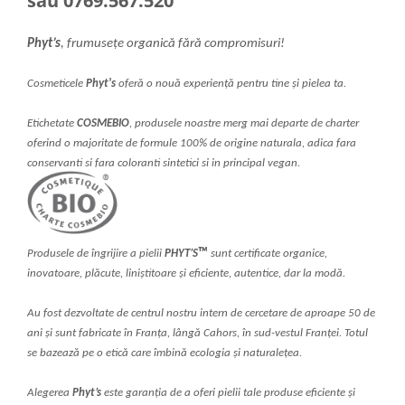
sau 0769.567.520
Phyt’s
, frumusețe organică fără compromisuri!
Cosmeticele
Phyt's
oferă o nouă experiență pentru tine și pielea ta.
Etichetate
COSMEBIO
, produsele noastre merg mai departe de charter
oferind o majoritate de formule 100% de origine naturala, adica fara
conservanti si fara coloranti sintetici si in principal vegan.
™
Produsele de îngrijire a pielii
PHYT’S
sunt certificate organice,
inovatoare, plăcute, liniștitoare și eficiente, autentice, dar la modă.
Au fost dezvoltate de centrul nostru intern de cercetare de aproape 50 de
ani și sunt fabricate în Franța, lângă Cahors, în sud-vestul Franței. Totul
se bazează pe o etică care îmbină ecologia și naturalețea.
Alegerea
Phyt’s
este garanția de a oferi pielii tale produse eficiente și