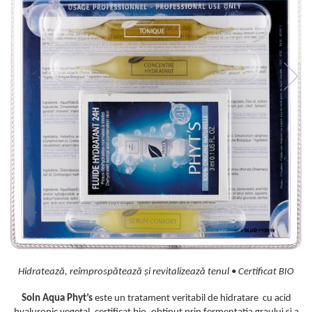
Creme bio anti-poluare
Creme bio piele grasă acneică
Hidratează, reîmprospătează și revitalizează tenul • Certificat BIO
Soin Aqua Phyt’s
este un tratament veritabil de hidratare cu acid