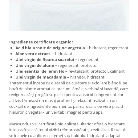
Ingrediente certificate organic :
Acid hialuronic de origine vegetala –
hidratant, regenerant
Aloe vera extract –
hidratant
Ulei virgin de floarea soarelui –
regenerant
Ulei virgin de alune –
regenerant, protector
Ulei esential de lemn Ho –
revitalizant, protector, calmant
Ulei virgin de macadamia –
hranitor, hidratant
Tratamentul începe cu o etapă de curățare și exfoliere blândă, pe
bază de plante aromatice precum lămâie, verbină și lavandă, care
revigorează și pregătesc pielea pentru absorbția ingredientelor
active. Urmează un masaj profund și relaxant realizat cu un
cocktail de ingrediente bio: mentă, palmarosa, aloe vera și acid
hialuronic vegetal – un veritabil magnet pentru apă.
Masca ocluziva ,certificată bio aplicată ulterior oferă o hidratare
intensivă și lasă tenul vizibil reîmprospătat și revitalizat. Ritualul
se încheie cu aplicarea cremei sau fluidului hidratant, adaptat