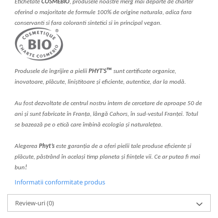
Etichetate
COSMEBIO
, produsele noastre merg mai departe de charter
oferind o majoritate de formule 100% de origine naturala, adica fara
conservanti si fara coloranti sintetici si in principal vegan.
™
Produsele de îngrijire a pielii
PHYT’S
sunt certificate organice,
inovatoare, plăcute, liniștitoare și eficiente, autentice, dar la modă.
Au fost dezvoltate de centrul nostru intern de cercetare de aproape 50 de
ani și sunt fabricate în Franța, lângă Cahors, în sud-vestul Franței. Totul
se bazează pe o etică care îmbină ecologia și naturalețea.
Alegerea
Phyt’s
este garanția de a oferi pielii tale produse eficiente și
plăcute, păstrând în același timp planeta și ființele vii. Ce ar putea fi mai
!
bun
Informatii conformitate produs
Review-uri
(0)