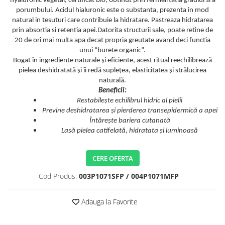
hyaluronic vegetal, certificat bio, obtinut prin fermentatia graului si a
porumbului. Acidul hialuronic este o substanta, prezenta in mod
natural in tesuturi care contribuie la hidratare. Pastreaza hidratarea
prin absortia si retentia apei.Datorita structurii sale, poate retine de
20 de ori mai multa apa decat propria greutate avand deci functia
unui “burete organic”.
Bogat în ingrediente naturale și eficiente, acest ritual reechilibrează
pielea deshidratată și îi redă suplețea, elasticitatea și strălucirea
naturală.
Beneficii:
Restabilește echilibrul hidric al pielii
Previne deshidratarea și pierderea transepidermică a apei
Întărește bariera cutanată
Lasă pielea catifelată, hidratata și luminoasă
CERE OFERTA
Cod Produs:
003P1071SFP / 004P1071MFP
Adauga la Favorite