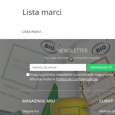
Creme bio anti-poluare
Lista marci
Creme bio piele grasă acneică
Lista marci
NEWSLETTER
Nu rata ofertele si promotiile noastre
Vreau sa primesc newsletter cu promotiile magazinului.
Afla mai multe in
Politica de Confidentialitate
MAGAZINUL MEU
CLIENTI
Despre noi
Metode de