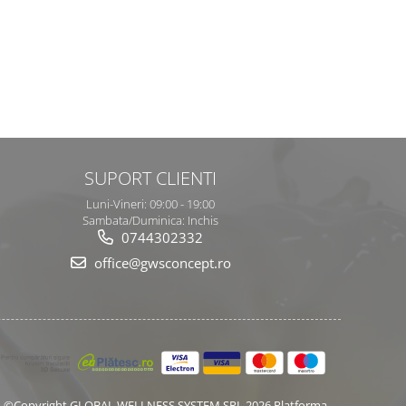
SUPORT CLIENTI
Luni-Vineri: 09:00 - 19:00
Sambata/Duminica: Inchis
0744302332
office@gwsconcept.ro
©Copyright GLOBAL WELLNESS SYSTEM SRL 2026
Platforma