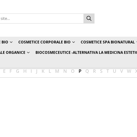
 BIO
COSMETICE CORPORALE BIO
COSMETICE SPA BIONATURAL
LE ORGANICE
BIOCOSMECEUTICE -ALTERNATIVA LA MEDICINA ESTETI
E
F
G
H
I
J
K
L
M
N
O
P
Q
R
S
T
U
V
W