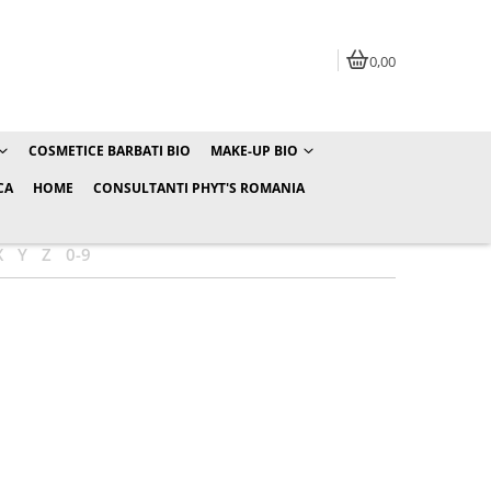
0,00
COSMETICE BARBATI BIO
MAKE-UP BIO
CA
HOME
CONSULTANTI PHYT'S ROMANIA
X
Y
Z
0-9