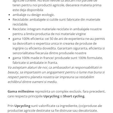
agricole conexe. Nu este nevoie sa alocam noi parcele de
teren pentru noi productii agricole, deoarece materia prima
este deja disponibila
ambalaje cu design ecologic.
Reciclabile: ambalajele si cutiile sunt fabricate din materiale
reciclabile.
Reciclate: integram materiale reciclate in ambalajele noastre
pentru a limita productia de noi materiale virgine
gama 100% eficienta: cei 50 de ani de experienta ne-au permis
sa dezvoltam o expertiza unica in crearea de produse de
ingrijire cu eficienta dovedita. Garantam siguranta, eficienta si
senzorialitatea fiecaruia dintre produsele noastre
gama 100% made in france/ produsele sunt 100% formulate,
fabricate si ambalate in franta.
Va asteptam alaturi de noi, ca ambasadori ai responsabilitatii in
beauty, sa impartasim un angajament pentru o lume mai buna si
respect pentru planeta noastra iar impreuna sa restabilim
echilibrul dintre oameni si mediu.
Gama millesime
reprezinta un complex exclusiv, fara precedent,
care respecta principiile
Upcycling
si
Short cycling.
Prin
Upcycling
sunt valorificate ca ingrediente, (co)produse ale
productiei agricole destinate sa fie distruse sau devalorizate.