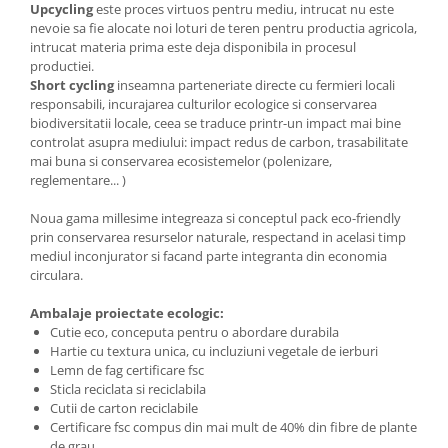
Upcycling
este proces virtuos pentru mediu, intrucat nu este
nevoie sa fie alocate noi loturi de teren pentru productia agricola,
intrucat materia prima este deja disponibila in procesul
productiei.
Short cycling
inseamna parteneriate directe cu fermieri locali
responsabili, incurajarea culturilor ecologice si conservarea
biodiversitatii locale, ceea se traduce printr-un impact mai bine
controlat asupra mediului: impact redus de carbon, trasabilitate
mai buna si conservarea ecosistemelor (polenizare,
reglementare... )
Noua gama millesime integreaza si conceptul pack eco-friendly
prin conservarea resurselor naturale, respectand in acelasi timp
mediul inconjurator si facand parte integranta din economia
circulara.
Ambalaje proiectate ecologic:
Cutie eco, conceputa pentru o abordare durabila
Hartie cu textura unica, cu incluziuni vegetale de ierburi
Lemn de fag certificare fsc
Sticla reciclata si reciclabila
Cutii de carton reciclabile
Certificare fsc compus din mai mult de 40% din fibre de plante
de grau