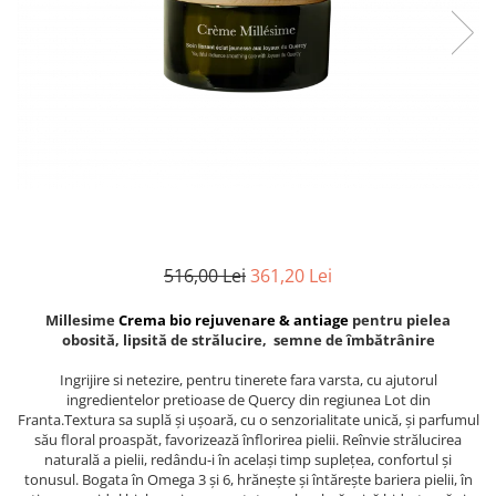
Creme bio anti-poluare
Creme bio piele grasă acneică
516,00 Lei
361,20 Lei
Millesime
Crema bio rejuvenare & antiage
pentru pielea
obosită, lipsită de strălucire, semne de îmbătrânire
Ingrijire si netezire, pentru tinerete fara varsta, cu ajutorul
ingredientelor pretioase de Quercy din regiunea Lot din
Franta.Textura sa suplă și ușoară, cu o senzorialitate unică, și parfumul
său floral proaspăt, favorizează înflorirea pielii. Reînvie strălucirea
naturală a pielii, redându-i în același timp suplețea, confortul și
tonusul. Bogata în Omega 3 și 6, hrănește și întărește bariera pielii, în