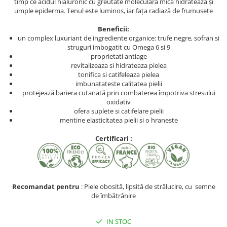
timp ce acidul hialuronic cu greutate moleculară mică hidratează și
umple epiderma. Tenul este luminos, iar fața radiază de frumusețe
Beneficii:
un complex luxuriant de ingrediente organice: trufe negre, sofran si
struguri imbogatit cu Omega 6 si 9
proprietati antiage
revitalizeaza si hidrateaza pielea
tonifica si catifeleaza pielea
imbunatateste calitatea pielii
protejează bariera cutanată prin combaterea împotriva stresului
oxidativ
ofera suplete si catifelare pielii
mentine elasticitatea pielii si o hraneste
Certificari :
Recomandat pentru
: Piele obosită, lipsită de strălucire, cu semne
de îmbătrânire
IN STOC