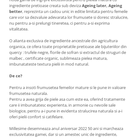
ingrediente pretioase creata sub deviza
A
geing later, Ageing
better
, reprezinta un cadou unic in editie limitata pentru femeile
care vor sa dezvaluie adevarata lor frumusete si doresc stralucire,
nu pentru a-si prelungi tineretea, ci pentru a-si exprima
vitalitatea.
O alianta exclusiva de ingrediente ancestrale din agricultura
organica, ce ofera toate proprietatile pretioase ale bijuteriilor din
quercy : trufele negre, florile de sofran si extractul de struguri de
malbec , certificate organic, sublimeaza pielea matura,
imbunatateste textura pielii in mod natural.
De ce?
Pentru a insoti frumusetea femeilor mature si le pune in valoare
frumusetea naturala.
Pentru a avea grija de piele asa cum este ea, oferind tratamente
care ii imbunatatesc experienta, in armonie cu nevoile sale
biologice, pentru a-i pune in evidenta stralucirea naturala si a-i
oferi pielii confort si catifelare.
Millesime desemneaza anul aniversar 2022 50 ani si marcheaza
exclusivitatea gamei, dar si un amestec unic de ingrediente,