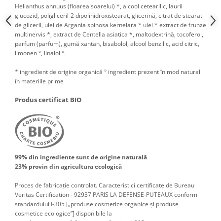
Helianthus annuus (floarea soarelui) *, alcool cetearilic, lauril
glucozid, poligliceril-2 dipolihidroxistearat, glicerină, citrat de stearat
de gliceril, ulei de Argania spinosa kernelara * ulei * extract de frunze
multinervis *, extract de Centella asiatica *, maltodextrină, tocoferol,
parfum (parfum), gumă xantan, bisabolol, alcool benzilic, acid citric,
limonen °, linalol °.
* ingredient de origine organică ° ingredient prezent în mod natural
în materiile prime
Produs certificat BIO
99% din ingrediente sunt de origine naturală
23% provin din agricultura ecologică
Proces de fabricație controlat. Caracteristici certificate de Bureau
Veritas Certification - 92937 PARIS LA DEFENSE-PUTEAUX conform
standardului I-305 [„produse cosmetice organice și produse
cosmetice ecologice”] disponibile la