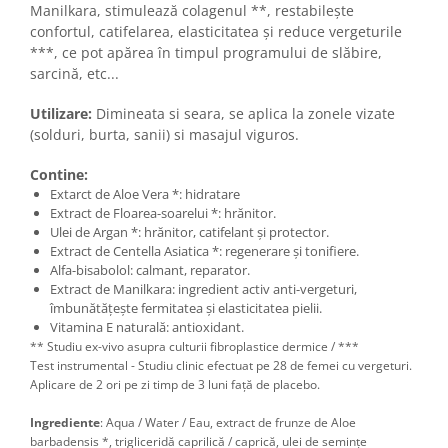
Manilkara, stimulează colagenul **, restabilește
confortul, catifelarea, elasticitatea și reduce vergeturile
***, ce pot apărea în timpul programului de slăbire,
sarcină, etc...
Utilizare:
Dimineata si seara, se aplica la zonele vizate
(solduri, burta, sanii) si masajul viguros.
Contine:
Extarct de Aloe Vera *: hidratare
Extract de Floarea-soarelui *: hrănitor.
Ulei de Argan *: hrănitor, catifelant și protector.
Extract de Centella Asiatica *: regenerare și tonifiere.
Alfa-bisabolol: calmant, reparator.
Extract de Manilkara: ingredient activ anti-vergeturi,
îmbunătățește fermitatea și elasticitatea pielii.
Vitamina E naturală: antioxidant.
** Studiu ex-vivo asupra culturii fibroplastice dermice / ***
Test instrumental - Studiu clinic efectuat pe 28 de femei cu vergeturi.
Aplicare de 2 ori pe zi timp de 3 luni față de placebo.
Ingrediente
: Aqua / Water / Eau, extract de frunze de Aloe
barbadensis *, trigliceridă caprilică / caprică, ulei de semințe