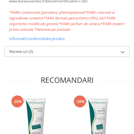
www.bureauveritas.fr/besoin/certification-i-305
*FARA conservanti (parabeni, phenoxyetanol)*FARA coloranti si
ingrediente sintetice*FARA derivati petrochimici (PEG,SA)*FARA
organisme modificate genetic*FARA parfum de sinteza*FARA materii
prime animale *Netestat pe animale
Informatii conformitate produs
Review-uri
(0)
RECOMANDARI
-20%
-20%