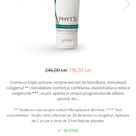
Creme bio anti-poluare
Creme bio piele grasă acneică
246,00 Lei
196,50 Lei
Crema cu tripla actiune,
conține extract de Manilkara, stimulează
colagenul **, restabilește confortul, catifelarea, elasticitatea și reduce
vergeturile ***, ce pot apărea în timpul programului de slăbire,
sarcină, etc...
** Studiu ex-vivo asupra culturii fibroplastice dermice / *** Test
instrumental
- Studiu clinic efectuat pe 28 de femei cu vergeturi
. Aplicare
de
2 ori
pe zi timp de 3 luni față de placebo.
IN STOC