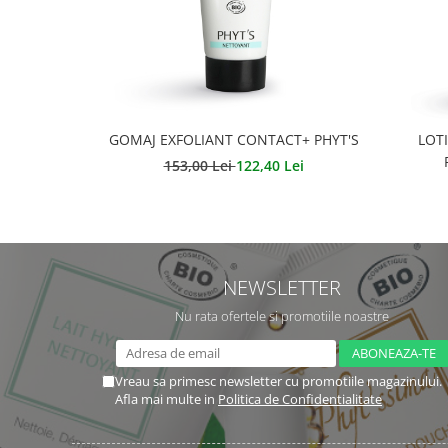
GOMAJ EXFOLIANT CONTACT+ PHYT'S
LOT
153,00 Lei
122,40 Lei
NEWSLETTER
Nu rata ofertele si promotiile noastre
Vreau sa primesc newsletter cu promotiile magazinului.
Afla mai multe in
Politica de Confidentialitate