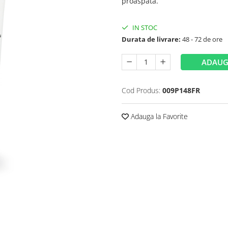
proaspătă.
IN STOC
Durata de livrare:
48 - 72 de ore
ADAUG
Cod Produs:
009P148FR
Adauga la Favorite