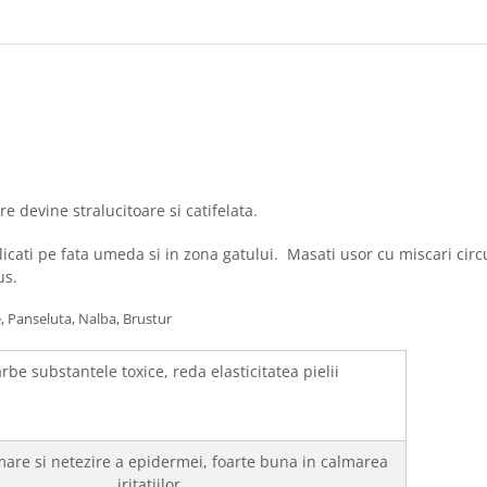
re devine stralucitoare si catifelata.
ti pe fata umeda si in zona gatului. Masati usor cu miscari circulare
us.
, Panseluta, Nalba, Brustur
be substantele toxice, reda elasticitatea pielii
mare si netezire a epidermei, foarte buna in calmarea
iritatiilor