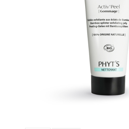
Creme bio anti-poluare
Creme bio piele grasă acneică