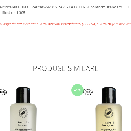
 de certificarea Bureau Veritas - 92046 PARIS LA DEFENSE conform standardulu
ification-i-305
si ingrediente sintetice*FARA derivati petrochimici (PEG,SA)*FARA organisme m
PRODUSE SIMILARE
-20%