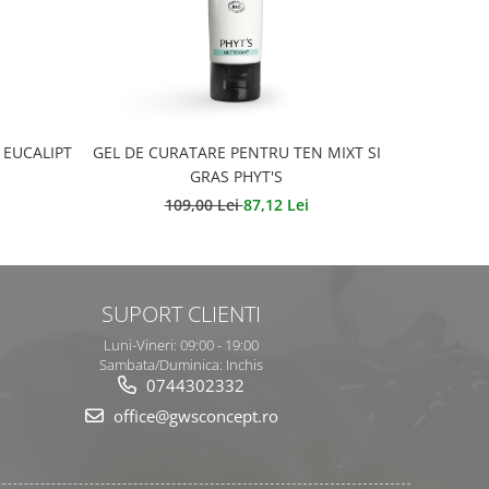
-20%
 EUCALIPT
GEL DE CURATARE PENTRU TEN MIXT SI
LOTIUNE 
GRAS PHYT'S
109,00 Lei
87,12 Lei
SUPORT CLIENTI
Luni-Vineri: 09:00 - 19:00
Sambata/Duminica: Inchis
0744302332
office@gwsconcept.ro