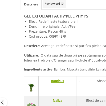
Review-uri
(0)
Descriere
GEL EXFOLIANT ACTIV'PEEL PHYT'S
Efect: Redefineste textura pielii
Denumire originala:
Activ'Peel
Prezentare: Flacon 40 g
Cod produs:
009P148FR
Descriere:
Acest gel redefineste si purifica pielea ca
Utilizare:
O data sau de doua ori pe saptamana aplica
lotiunea Hydrole d’Oranger sau Hydrole d’ Eucalypt
Ingrediente active
: Bambus, Muscata trandafirie, Lamaie
Bambus
Absoar
-
Nalba
Efect de cal
-