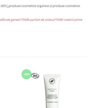
i I-305 [„produse cosmetice organice și produse cosmetice
odificate genetic*FARA parfum de sinteza*FARA materii prime
-20%