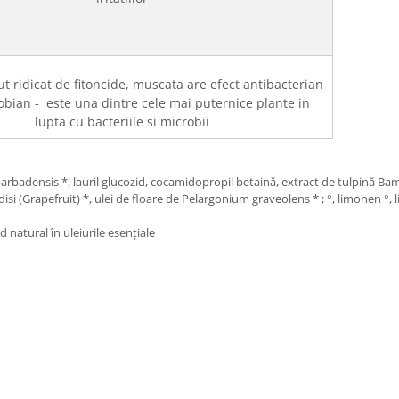
t ridicat de fitoncide, muscata are efect antibacterian
obian - este una dintre cele mai puternice plante in
lupta cu bacteriile si microbii
 barbadensis *, lauril glucozid, cocamidopropil betaină, extract de tulpină 
disi (Grapefruit) *, ulei de floare de Pelargonium graveolens * ; °, limonen °, li
 natural în uleiurile esențiale