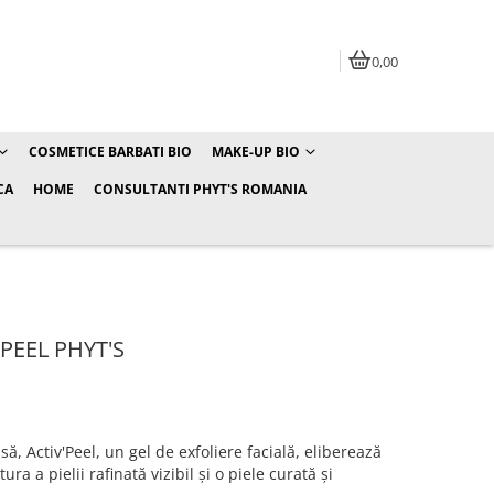
0,00
COSMETICE BARBATI BIO
MAKE-UP BIO
CA
HOME
CONSULTANTI PHYT'S ROMANIA
PEEL PHYT'S
să, Activ'Peel, un gel de exfoliere facială, eliberează
ura a pielii rafinată vizibil și o piele curată și