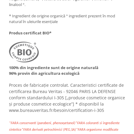
linalool °.
* Ingredient de origine organică ° ingredient prezent în mod
natural în uleiurile esențiale
Produs certificat BIO*
100% din ingrediente sunt de origine naturală
96% provin din agricultura ecologică
Proces de fabricație controlat. Caracteristici certificate de
certificarea Bureau Veritas - 92046 PARIS LA DEFENSE
conform standardului I-305 [„produse cosmetice organice
și produse cosmetice ecologice”] * disponibil la
www.bureauveritas.fr/besoin/certification-i-305
*FARA conservanti (parabeni, phenoxyetanol)*FARA coloranti si ingrediente
sintetice*FARA derivati petrochimici (PEG,SA)*FARA organisme modificate