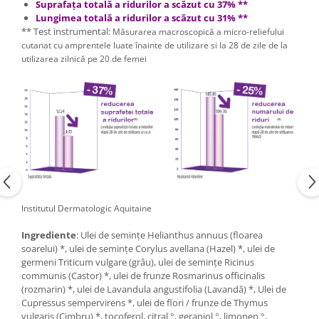
Suprafața totală a ridurilor a scăzut cu 37% **
Lungimea totală a ridurilor a scăzut cu 31% **
** Test instrumental:
Măsurarea macroscopică a micro-reliefului
cutanat cu amprentele luate înainte de utilizare si la 28 de zile de la
utilizarea zilnică pe 20 de femei
Institutul Dermatologic Aquitaine
Ingrediente
: Ulei de semințe Helianthus annuus (floarea
soarelui) *, ulei de semințe Corylus avellana (Hazel) *, ulei de
germeni Triticum vulgare (grâu), ulei de semințe Ricinus
communis (Castor) *, ulei de frunze Rosmarinus officinalis
(rozmarin) *, ulei de Lavandula angustifolia (Lavandă) *, Ulei de
Cupressus sempervirens *, ulei de flori / frunze de Thymus
vulgaris (Cimbru) *, tocoferol, citral °, geraniol °, limonen °,