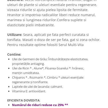
uleiuri de plante si uleiuri esentiale pentru regenerare,
vizeaza ridurile si ajuta pielea lipsita de fermitate.
Hranitor si impotriva radicalilor liberi reduce numarul,
marimea si lungimea ridurilor.
Confera suplete si
elasticitate pielii imbatranite.
Utilizare:
Seara, aplicati pe fata perfect curatata si
tonifiata. Masati o doza de ser pe fata, gat si zona ochilor.
Pentru rezultate optime folositi Serul Multi-Vita
Contine:
Ulei de Germeni de Grâu: Îmbunătățește elasticitatea,
proprietățile antiaging.
Ulei de Ricin * , Alune*, Floarea-Soarelui *: hrănesc,
mențin umiditatea.
Chiparos * , Rozmarin *, Cimbru * uleiuri esențiale:
regenerante și tonifiante.
Laptele de ulei de lavanda: calmant.
Vitamina E: antioxidant.
EFICIENTA DOVEDITA
:
Numărul de riduri reduse cu 25% **