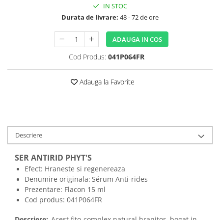
IN STOC
Durata de livrare:
48 - 72 de ore
ADAUGA IN COS
Cod Produs:
041P064FR
Adauga la Favorite
Descriere
SER ANTIRID PHYT'S
Efect: Hraneste si regenereaza
Denumire originala:
Sérum Anti-rides
Prezentare: Flacon 15 ml
Cod produs:
041P064FR
Descriere:
Acest fito-complex natural hranitor, bogat in