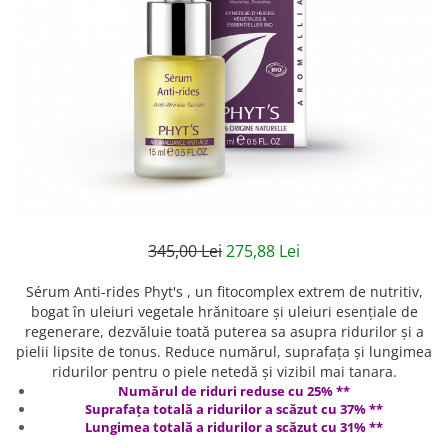
Creme bio anti-poluare
Creme bio piele grasă acneică
345,00 Lei
275,88 Lei
Sérum Anti-rides Phyt's , un fitocomplex extrem de nutritiv,
bogat în uleiuri vegetale hrănitoare și uleiuri esențiale de
regenerare, dezvăluie toată puterea sa asupra ridurilor și a
pielii lipsite de tonus. Reduce numărul, suprafața și lungimea
ridurilor pentru o piele netedă și vizibil mai tanara.
Numărul de riduri reduse cu 25% **
Suprafața totală a ridurilor a scăzut cu 37% **
Lungimea totală a ridurilor a scăzut cu 31% **