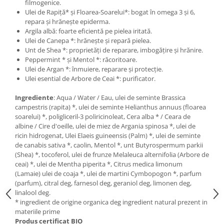
filmogenice.
Ulei de Rapiță* și Floarea-Soarelui*: bogat în omega 3 și 6,
repara și hrănește epiderma.
Argila albă: foarte eficientă pe pielea iritată.
Ulei de Canepa *: hrănește și repară pielea.
Unt de Shea *: proprietăți de reparare, imbogățire și hrănire.
Peppermint * și Mentol *: răcoritoare.
Ulei de Argan *: înmuiere, reparare și protecție.
Ulei esential de Arbore de Ceai *: purificator.
Ingrediente
: Aqua / Water / Eau, ulei de seminte Brassica
campestris (rapita) *, ulei de seminte Helianthus annuus (floarea
soarelui) *, poligliceril-3 poliricinoleat, Cera alba * / Ceara de
albine / Cire d'oeille, ulei de miez de Argania spinosa *, ulei de
ricin hidrogenat, Ulei Elaeis guineensis (Palm) *, ulei de seminte
de canabis sativa *, caolin, Mentol *, unt Butyrospermum parkii
(Shea) *, tocoferol, ulei de frunze Melaleuca alternifolia (Arbore de
ceai) *, ulei de Mentha piperita *, Citrus medica limonum
(Lamaie) ulei de coaja *, ulei de martini Cymbopogon *, parfum
(parfum), citral deg, farnesol deg, geraniol deg, limonen deg,
linalool deg.
* ingredient de origine organica deg ingredient natural prezent in
materiile prime
Produs certificat BIO