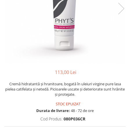
Creme bio anti-poluare
Creme bio piele grasă acneică
113,00 Lei
Cremă hidratantă și hranitoare, bogată în uleiuri virgine pure lasa
pielea catifelata și netedă. Picioarele uscate și deteriorate sunt hrănite
și protejate.
STOC EPUIZAT
Durata de livrare:
48 - 72 de ore
Cod Produs:
080P036CR