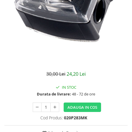
Creme bio anti-poluare
Creme bio piele grasă acneică
30,00 Lei
24,20 Lei
IN STOC
Durata de livrare:
48 - 72 de ore
ADAUGA IN COS
Cod Produs:
020P283MK