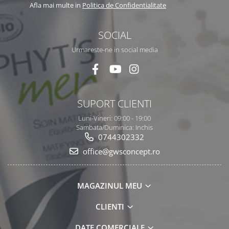
Afla mai multe in
Politica de Confidentialitate
SOCIAL
Urmareste-ne in social media
SUPORT CLIENTI
Luni-Vineri: 09:00 - 19:00
Sambata/Duminica: Inchis
0744302332
office@gwsconcept.ro
MAGAZINUL MEU
CLIENTI
DATE COMERCIALE