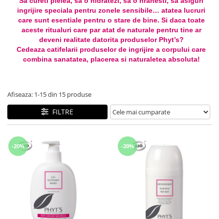
Sa cureti pielea, sa o hidratezi, sa o hranesti, sa asiguri
Creme bio anti-poluare
ingrijire speciala pentru zonele sensibile… atatea lucruri
Creme bio piele grasă acneică
care sunt esentiale pentru o stare de bine. Si daca toate
aceste ritualuri care par atat de naturale pentru tine ar
deveni realitate datorita produselor Phyt’s?
Cedeaza catifelarii produselor de ingrijire a corpului care
combina sanatatea, placerea si naturaletea absoluta!
Afiseaza:
1-
15
din
15
produse
FILTRE
-20%
-20%