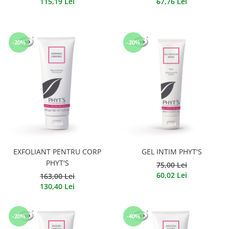
115,19 Lei
67,76 Lei
-20%
-20%
EXFOLIANT PENTRU CORP
GEL INTIM PHYT'S
PHYT'S
75,00 Lei
60,02 Lei
163,00 Lei
130,40 Lei
-20%
-40%