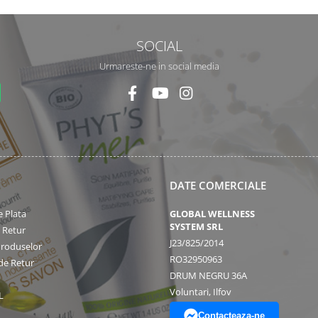
SOCIAL
Urmareste-ne in social media
DATE COMERCIALE
 Plata
GLOBAL WELLNESS
SYSTEM SRL
e Retur
J23/825/2014
Produselor
RO32950963
de Retur
DRUM NEGRU 36A
Voluntari, Ilfov
L
Contacteaza-ne