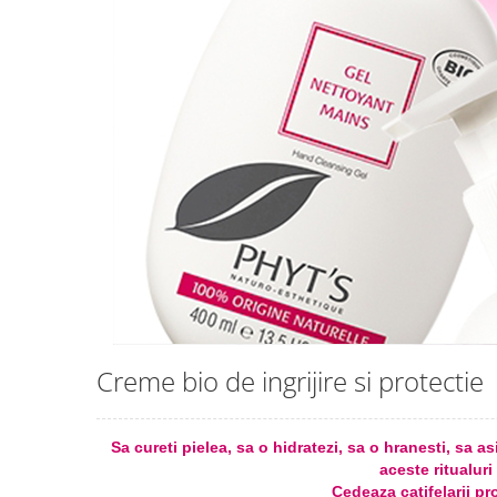
Creme bio anti-poluare
Creme bio piele grasă acneică
Creme bio de ingrijire si protectie
Sa cureti pielea, sa o hidratezi, sa o hranesti, sa a
aceste ritualuri
Cedeaza catifelarii pr